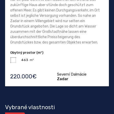
zukünftige Haus aber stünde doch geschützt zum
offenen Meer. Es gibt keinen Durchgangsverkehr, im Ort
selbst ist jegliche Versorgung vorhanden. So nahe an
Zadar in einem Villengebiet wird nur selten ein
Grundstück angeboten. Die Lage so dicht am Wasser
zusammen mit der Großstadtnähe lassen eine
überdurchschnittliche Preissteigerung des
Grundstückes bzw. des gesamten Objektes erwarten.
Obytný prostor (m²)
463
m²
Severní Dalmácie
220.000€
Zadar
Vybrané vlastnosti