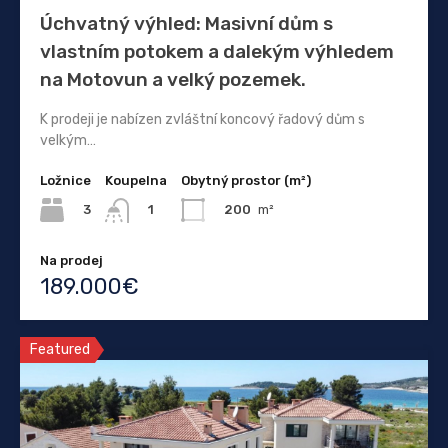
Úchvatný výhled: Masivní dům s
vlastním potokem a dalekým výhledem
na Motovun a velký pozemek.
K prodeji je nabízen zvláštní koncový řadový dům s
velkým…
Ložnice
Koupelna
Obytný prostor (m²)
3
200
m²
1
Na prodej
189.000€
Featured