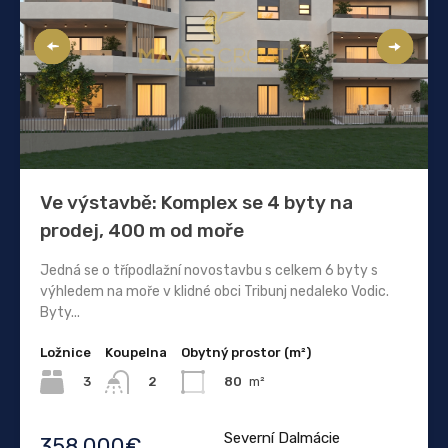
Ve výstavbě: Komplex se 4 byty na
prodej, 400 m od moře
Jedná se o třípodlažní novostavbu s celkem 6 byty s
výhledem na moře v klidné obci Tribunj nedaleko Vodic.
Byty...
Ložnice
Koupelna
Obytný prostor (m²)
3
80
m²
2
Severní Dalmácie
358.000€