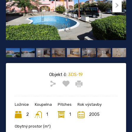
Objekt č:
3DS-19
Ložnice
Koupelna
Pitches
Rok výstavby
2
1
1
2005
Obytný prostor (m²)