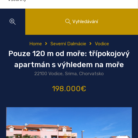
Vyhledávání
Home
Severní Dalmácie
Vodice
Pouze 120 m od moře: třípokojový
apartmán s výhledem na moře
22100 Vodice, Srima, Chorvatsko
198.000€