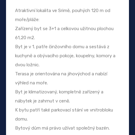
Atraktivní lokalita ve Srimě, pouhých 120 m od
moře/pláže:
Zařízený byt se 3+1 a celkovou užitnou plochou
61,20 m2.
Byt je v 1. patře činžovního domu a sestává z
kuchyně a obývacího pokoje, koupelny, komory a
dvou ložnic.
Terasa je orientována na jihovýchod a nabízí
výhled na moře.
Byt je klimatizovaný, kompletně zařízený a
nábytek je zahrnut v ceně.
K bytu patří také parkovací stání ve vnitrobloku
domu.
Bytový dům má právo užívat společný bazén.