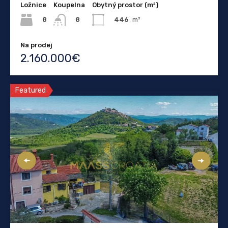
Ložnice
Koupelna
Obytný prostor (m²)
8
446
m²
8
Na prodej
2.160.000€
Featured