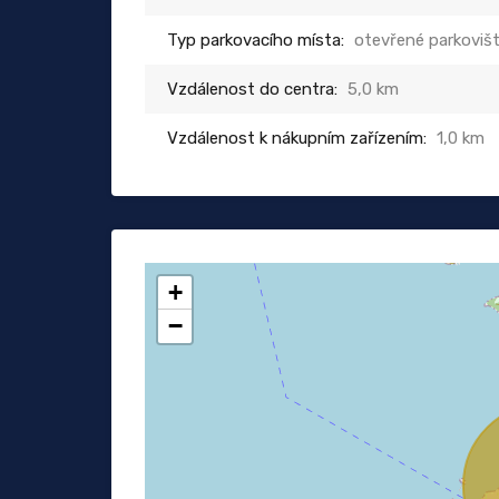
Typ parkovacího místa:
otevřené parkoviš
Vzdálenost do centra:
5,0 km
Vzdálenost k nákupním zařízením:
1,0 km
+
−