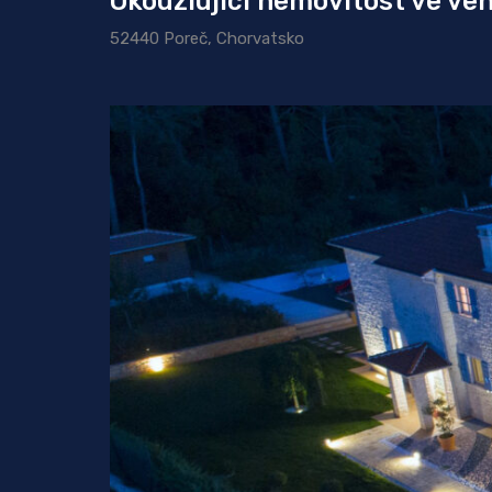
Okouzlující nemovitost ve ve
52440 Poreč, Chorvatsko