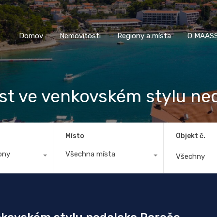
Domov
Nemovitosti
Regiony a místa
O M
Domov
Nemovitosti
Regiony a místa
O MAASS
ost ve venkovském stylu ne
Místo
Objekt č.
ony
Všechna místa