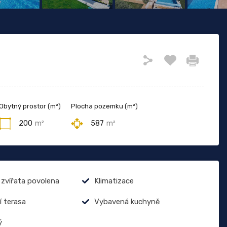
Obytný prostor (m²)
Plocha pozemku (m²)
200
m²
587
m²
zvířata povolena
Klimatizace
í terasa
Vybavená kuchyně
ý