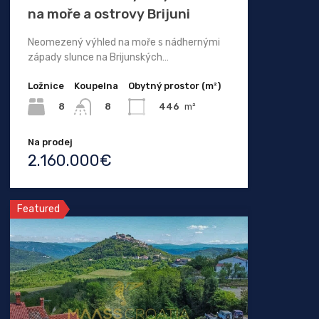
na moře a ostrovy Brijuni
Neomezený výhled na moře s nádhernými
západy slunce na Brijunských…
Ložnice
Koupelna
Obytný prostor (m²)
8
446
m²
8
Na prodej
2.160.000€
Featured