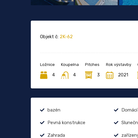
Objekt č:
2K-62
Ložnice
Koupelna
Pitches
Rok výstavby
4
4
3
2021
bazén
Domácí 
Pevná konstrukce
Slunečn
Zahrada
zařízen