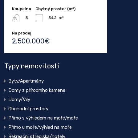
Koupelna
Obytný prostor (m²)
542
m²
8
Na prodej
2.500.000€
Typy nemovitostí
Byty/Apartmány
Domy z přírodního kamene
Domy/Vily
Obchodní prostory
Přímo s výhledem na moře/moře
Přímo u moře/výhled na moře
Rekreační střediska/hotely