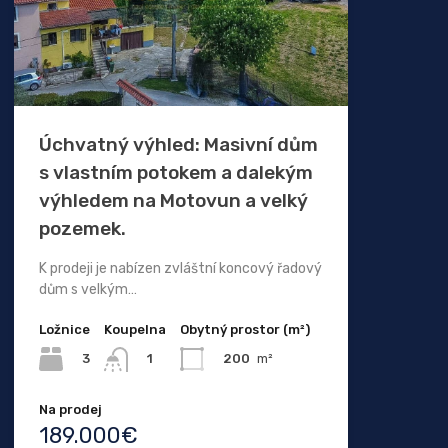
Úchvatný výhled: Masivní dům
s vlastním potokem a dalekým
výhledem na Motovun a velký
pozemek.
K prodeji je nabízen zvláštní koncový řadový
dům s velkým…
Ložnice
Koupelna
Obytný prostor (m²)
3
200
m²
1
Na prodej
189.000€