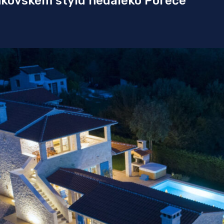
nkovském stylu nedaleko Poreče