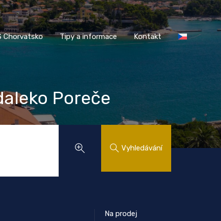
AASS Chorvatsko
Tipy a informace
Kontakt
 Chorvatsko
Tipy a informace
Kontakt
daleko Poreče
Vyhledávání
Na prodej