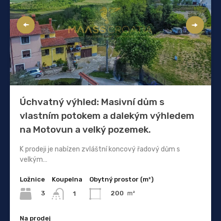
Úchvatný výhled: Masivní dům s
vlastním potokem a dalekým výhledem
na Motovun a velký pozemek.
K prodeji je nabízen zvláštní koncový řadový dům s
velkým…
Ložnice
Koupelna
Obytný prostor (m²)
3
200
m²
1
Na prodej