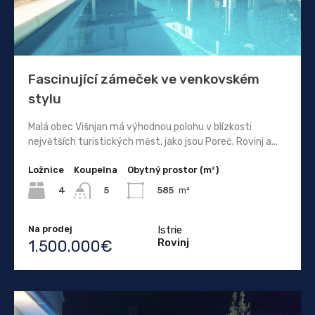
Fascinující zámeček ve venkovském
stylu
Malá obec Višnjan má výhodnou polohu v blízkosti
největších turistických měst, jako jsou Poreč, Rovinj a...
Ložnice
Koupelna
Obytný prostor (m²)
4
585
m²
5
Na prodej
Istrie
Rovinj
1.500.000€