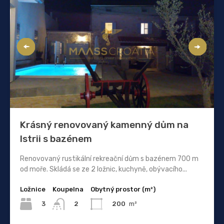
Krásný renovovaný kamenný dům na
Istrii s bazénem
Renovovaný rustikální rekreační dům s bazénem 700 m
od moře. Skládá se ze 2 ložnic, kuchyně, obývacího...
Ložnice
Koupelna
Obytný prostor (m²)
3
200
m²
2