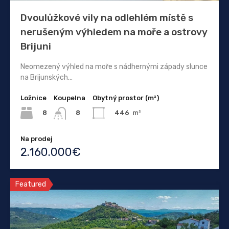
Dvoulůžkové vily na odlehlém místě s
nerušeným výhledem na moře a ostrovy
Brijuni
Neomezený výhled na moře s nádhernými západy slunce
na Brijunských…
Ložnice
Koupelna
Obytný prostor (m²)
8
446
m²
8
Na prodej
2.160.000€
Featured