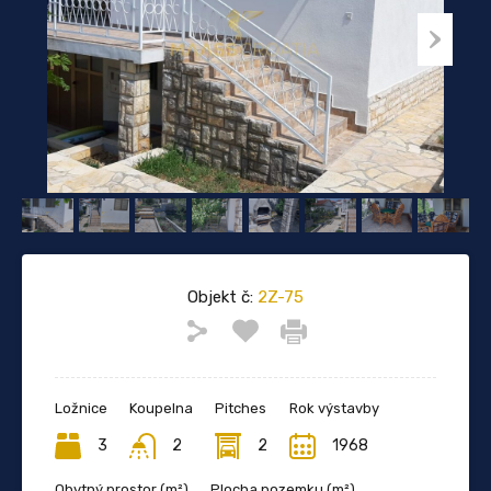
Objekt č:
2Z-75
Ložnice
Koupelna
Pitches
Rok výstavby
3
2
2
1968
Obytný prostor (m²)
Plocha pozemku (m²)