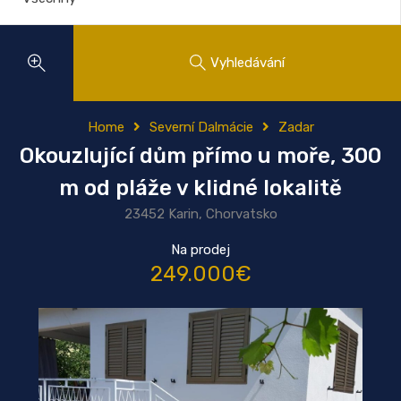
Vyhledávání
Home
Severní Dalmácie
Zadar
Okouzlující dům přímo u moře, 300
m od pláže v klidné lokalitě
23452 Karin, Chorvatsko
Na prodej
249.000€