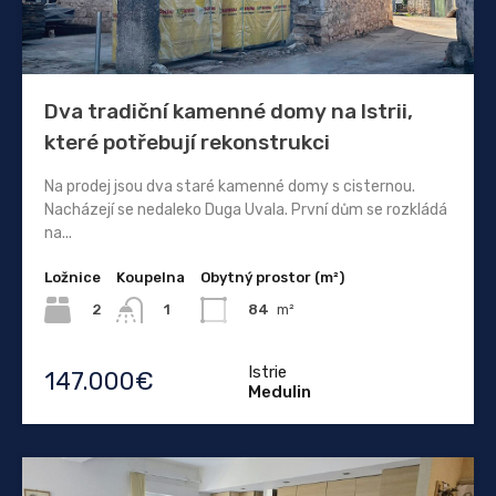
Dva tradiční kamenné domy na Istrii,
které potřebují rekonstrukci
Na prodej jsou dva staré kamenné domy s cisternou.
Nacházejí se nedaleko Duga Uvala. První dům se rozkládá
na...
Ložnice
Koupelna
Obytný prostor (m²)
2
84
m²
1
Istrie
147.000€
Medulin