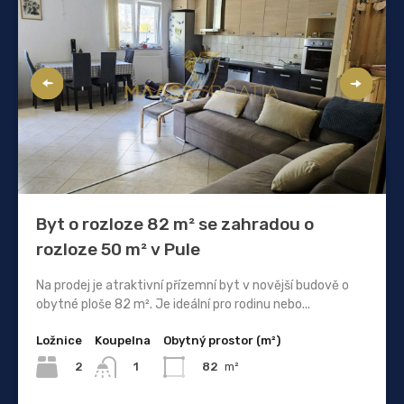
Byt o rozloze 82 m² se zahradou o
rozloze 50 m² v Pule
Na prodej je atraktivní přízemní byt v novější budově o
obytné ploše 82 m². Je ideální pro rodinu nebo...
Ložnice
Koupelna
Obytný prostor (m²)
2
82
m²
1