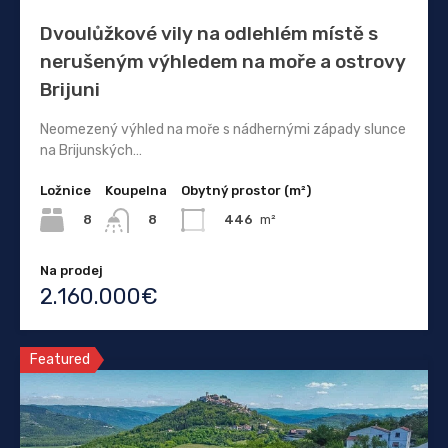
Dvoulůžkové vily na odlehlém místě s
nerušeným výhledem na moře a ostrovy
Brijuni
Neomezený výhled na moře s nádhernými západy slunce
na Brijunských…
Ložnice
Koupelna
Obytný prostor (m²)
8
446
m²
8
Na prodej
2.160.000€
Featured