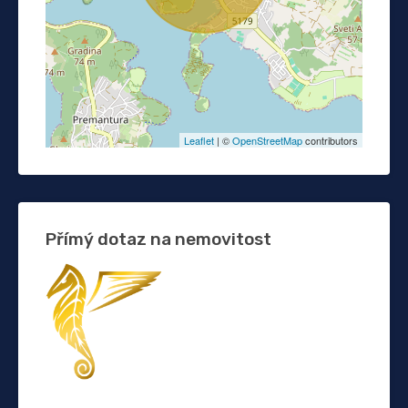
Leaflet
| ©
OpenStreetMap
contributors
Přímý dotaz na nemovitost