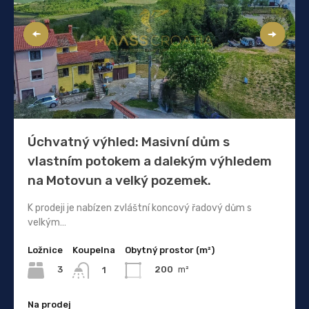
Úchvatný výhled: Masivní dům s
vlastním potokem a dalekým výhledem
na Motovun a velký pozemek.
K prodeji je nabízen zvláštní koncový řadový dům s
velkým…
Ložnice
Koupelna
Obytný prostor (m²)
3
200
m²
1
Na prodej