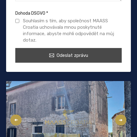
Dohoda DSGVO
*
Souhlasím s tím, aby společnost MAASS
Croatia uchovávala mnou poskytnuté
informace, abyste mohli odpovědět na můj
dotaz.
Odeslat zprávu