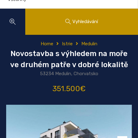
Vyhledávání
Home
Istrie
Medulin
Novostavba s výhledem na moře
ve druhém patře v dobré lokalitě
53234 Medulin, Chorvatsko
351.500€