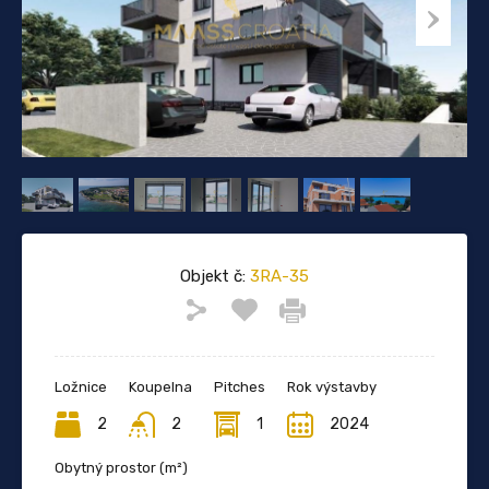
Objekt č:
3RA-35
Ložnice
Koupelna
Pitches
Rok výstavby
2
2
1
2024
Obytný prostor (m²)