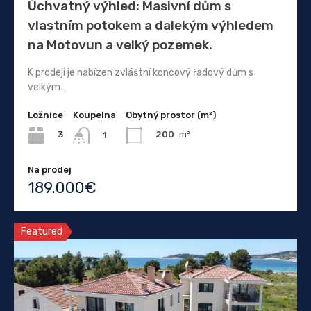
Úchvatný výhled: Masivní dům s
vlastním potokem a dalekým výhledem
na Motovun a velký pozemek.
K prodeji je nabízen zvláštní koncový řadový dům s
velkým…
Ložnice
Koupelna
Obytný prostor (m²)
3
200
m²
1
Na prodej
189.000€
Featured