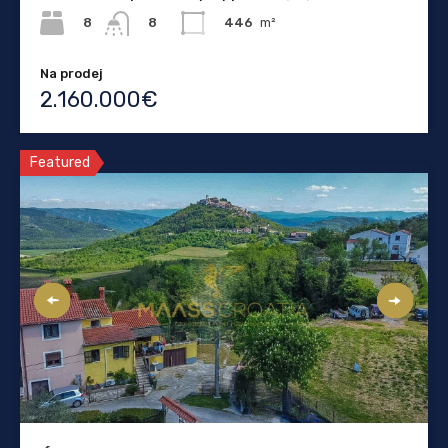
8
446
m²
8
Na prodej
2.160.000€
Featured