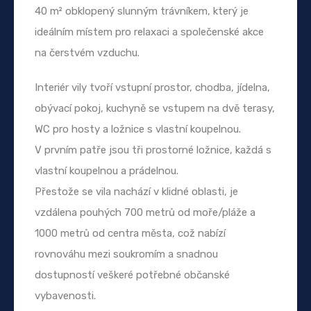
40 m² obklopený slunným trávníkem, který je
ideálním místem pro relaxaci a společenské akce
na čerstvém vzduchu.
Interiér vily tvoří vstupní prostor, chodba, jídelna,
obývací pokoj, kuchyně se vstupem na dvě terasy,
WC pro hosty a ložnice s vlastní koupelnou.
V prvním patře jsou tři prostorné ložnice, každá s
vlastní koupelnou a prádelnou.
Přestože se vila nachází v klidné oblasti, je
vzdálena pouhých 700 metrů od moře/pláže a
1000 metrů od centra města, což nabízí
rovnováhu mezi soukromím a snadnou
dostupností veškeré potřebné občanské
vybavenosti.