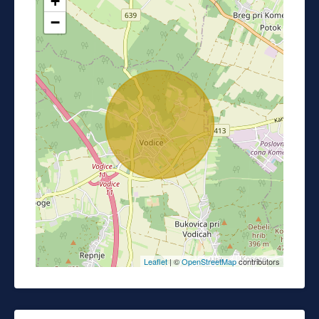
+
−
Leaflet
| ©
OpenStreetMap
contributors