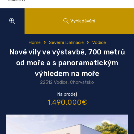
Vyhledávání
Home
Severní Dalmácie
Vodice
Nové vily ve výstavbě, 700 metrů
od moře a s panoramatickým
výhledem na moře
22512 Vodice, Chorvatsko
Na prodej
1.490.000€