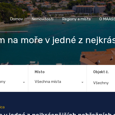
Domov
Nemovitosti
Regiony a místa
O M
Domov
Nemovitosti
Regiony a místa
O MAASS
m na moře v jedné z nejkrá
Místo
Objekt č.
ony
Všechna místa
ica