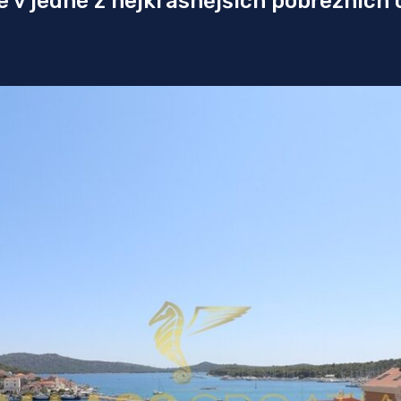
 v jedné z nejkrásnějších pobřežních 