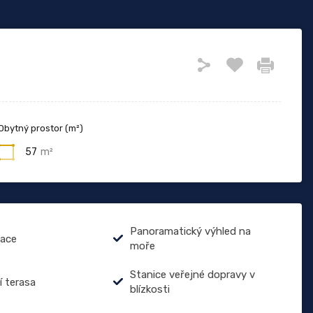
Obytný prostor (m²)
57
m²
Panoramatický výhled na
zace
moře
Stanice veřejné dopravy v
í terasa
blízkosti