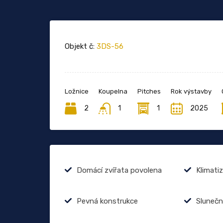
Objekt č:
3DS-56
Ložnice
Koupelna
Pitches
Rok výstavby
2
1
1
2025
Domácí zvířata povolena
Klimati
Pevná konstrukce
Slunečn