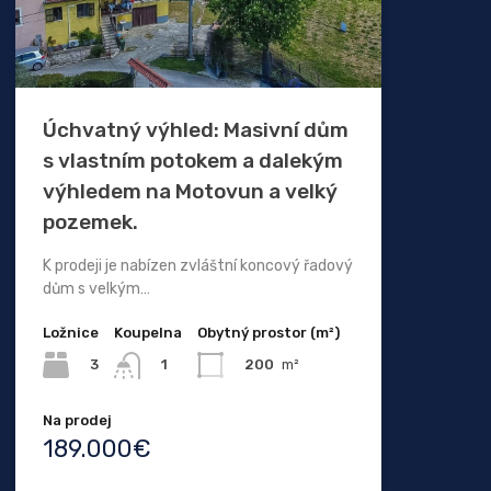
Úchvatný výhled: Masivní dům
s vlastním potokem a dalekým
výhledem na Motovun a velký
pozemek.
K prodeji je nabízen zvláštní koncový řadový
dům s velkým…
Ložnice
Koupelna
Obytný prostor (m²)
3
200
m²
1
Na prodej
189.000€