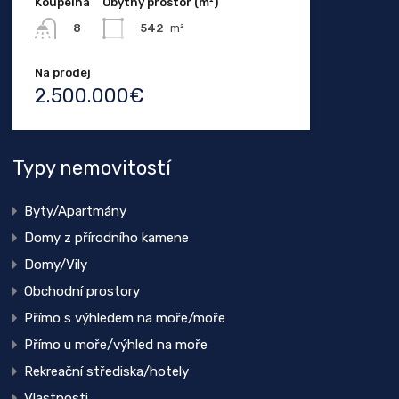
Koupelna
Obytný prostor (m²)
542
m²
8
Na prodej
2.500.000€
Typy nemovitostí
Byty/Apartmány
Domy z přírodního kamene
Domy/Vily
Obchodní prostory
Přímo s výhledem na moře/moře
Přímo u moře/výhled na moře
Rekreační střediska/hotely
Vlastnosti