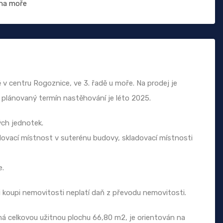
na moře
v centru Rogoznice, ve 3. řadě u moře. Na prodej je
plánovaný termín nastěhování je léto 2025.
ých jednotek.
dovací místnost v suterénu budovy, skladovací místnosti
e.
 koupi nemovitosti neplatí daň z převodu nemovitosti.
á celkovou užitnou plochu 66,80 m2, je orientován na