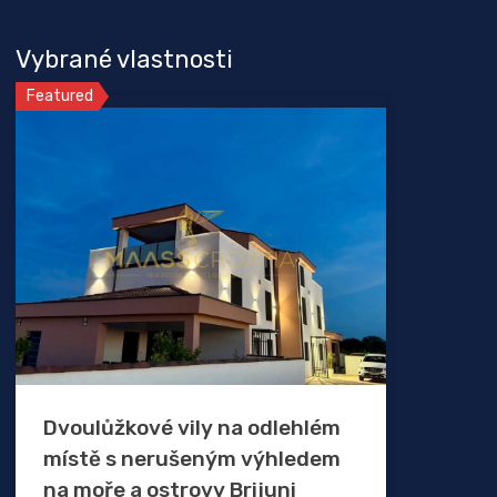
Vybrané vlastnosti
Featured
Dvoulůžkové vily na odlehlém
místě s nerušeným výhledem
na moře a ostrovy Brijuni