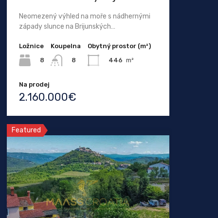
Neomezený výhled na moře s nádhernými
západy slunce na Brijunských…
Ložnice
Koupelna
Obytný prostor (m²)
8
446
m²
8
Na prodej
2.160.000€
Featured