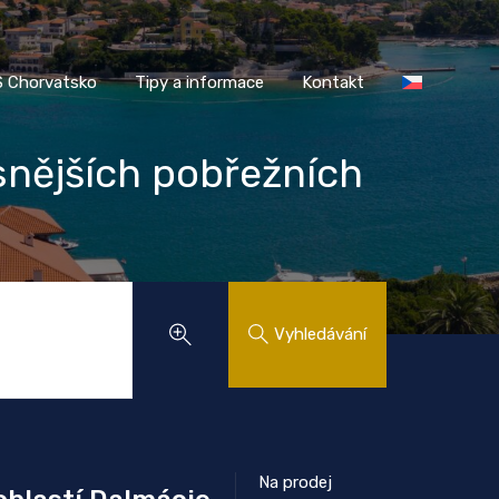
AASS Chorvatsko
Tipy a informace
Kontakt
 Chorvatsko
Tipy a informace
Kontakt
snějších pobřežních
Vyhledávání
Na prodej