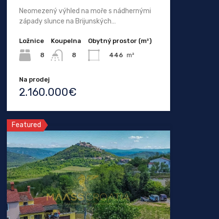
Neomezený výhled na moře s nádhernými
západy slunce na Brijunských…
Ložnice
Koupelna
Obytný prostor (m²)
8
446
m²
8
Na prodej
2.160.000€
Featured