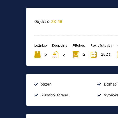
Objekt č:
2K-48
Ložnice
Koupelna
Pitches
Rok výstavby
5
5
2
2023
bazén
Domácí 
Sluneční terasa
Vybave