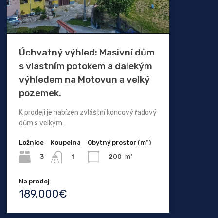
Úchvatný výhled: Masivní dům
s vlastním potokem a dalekým
výhledem na Motovun a velký
pozemek.
K prodeji je nabízen zvláštní koncový řadový
dům s velkým…
Ložnice
Koupelna
Obytný prostor (m²)
3
200
m²
1
Na prodej
189.000€