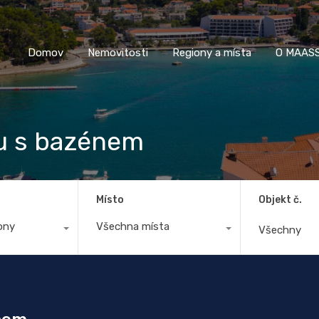
Domov
Nemovitosti
Regiony a místa
O M
Domov
Nemovitosti
Regiony a místa
O MAASS
ru s bazénem
Místo
Objekt č.
ony
Všechna místa