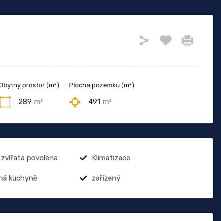
Obytný prostor (m²)
Plocha pozemku (m²)
289
m²
491
m²
zvířata povolena
Klimatizace
ná kuchyně
zařízený