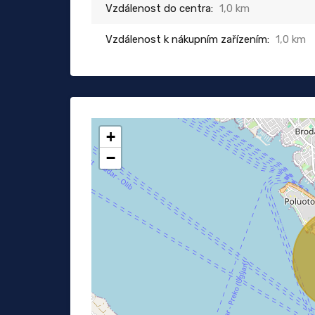
Vzdálenost do centra:
1,0 km
Vzdálenost k nákupním zařízením:
1,0 km
+
−