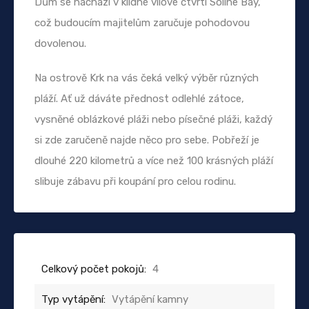
Dům se nachází v klidné vilové čtvrti Soline Bay,
což budoucím majitelům zaručuje pohodovou
dovolenou.
Na ostrově Krk na vás čeká velký výběr různých
pláží. Ať už dáváte přednost odlehlé zátoce,
vysněné oblázkové pláži nebo písečné pláži, každý
si zde zaručeně najde něco pro sebe. Pobřeží je
dlouhé 220 kilometrů a více než 100 krásných pláží
slibuje zábavu při koupání pro celou rodinu.
Celkový počet pokojů:
4
Typ vytápění:
Vytápění kamny