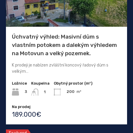
Úchvatný výhled: Masivní dům s
vlastním potokem a dalekým výhledem
na Motovun a velký pozemek.
K prodeji je nabízen zvláštní koncový řadový dům s
velkým…
Ložnice
Koupelna
Obytný prostor (m²)
3
200
m²
1
Na prodej
189.000€