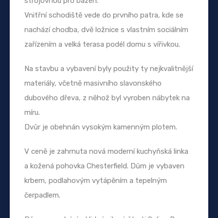
strojovnou pro bazén.
Vnitřní schodiště vede do prvního patra, kde se
nachází chodba, dvě ložnice s vlastním sociálním
zařízením a velká terasa podél domu s vířivkou.
Na stavbu a vybavení byly použity ty nejkvalitnější
materiály, včetně masivního slavonského
dubového dřeva, z něhož byl vyroben nábytek na
míru.
Dvůr je obehnán vysokým kamenným plotem.
V ceně je zahrnuta nová moderní kuchyňská linka
a kožená pohovka Chesterfield. Dům je vybaven
krbem, podlahovým vytápěním a tepelným
čerpadlem.