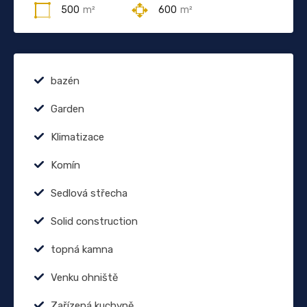
500
m²
600
m²
bazén
Garden
Klimatizace
Komín
Sedlová střecha
Solid construction
topná kamna
Venku ohniště
Zařízená kuchyně