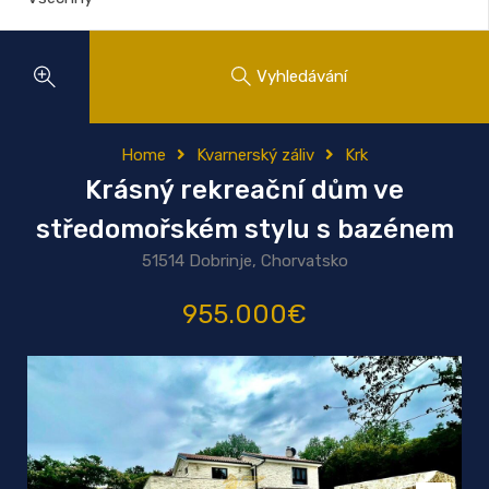
Vyhledávání
Home
Kvarnerský záliv
Krk
Krásný rekreační dům ve
středomořském stylu s bazénem
51514 Dobrinje, Chorvatsko
955.000€