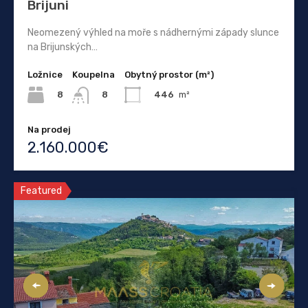
Brijuni
Neomezený výhled na moře s nádhernými západy slunce
na Brijunských…
Ložnice
Koupelna
Obytný prostor (m²)
8
446
m²
8
Na prodej
2.160.000€
Featured