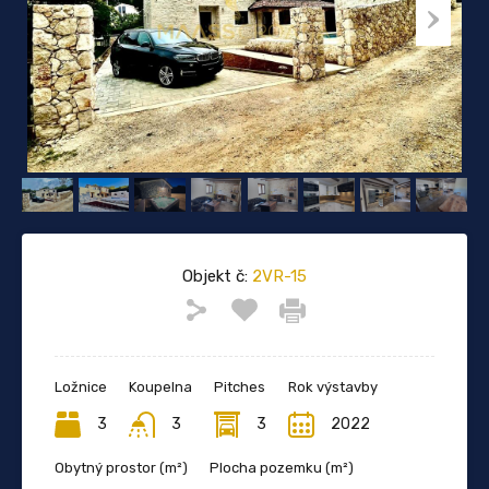
Objekt č:
2VR-15
Ložnice
Koupelna
Pitches
Rok výstavby
3
3
3
2022
Obytný prostor (m²)
Plocha pozemku (m²)