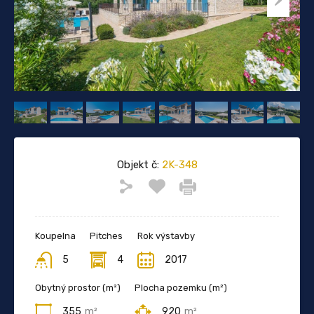
Objekt č:
2K-348
Koupelna
Pitches
Rok výstavby
5
4
2017
Obytný prostor (m²)
Plocha pozemku (m²)
355
m²
920
m²