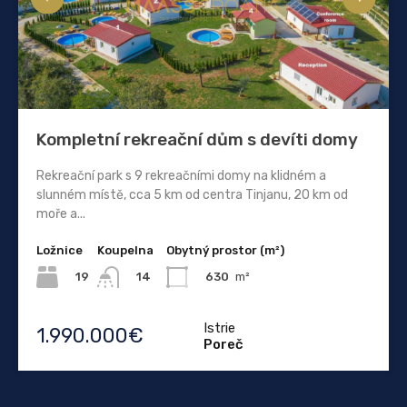
Kompletní rekreační dům s devíti domy
Rekreační park s 9 rekreačními domy na klidném a
slunném místě, cca 5 km od centra Tinjanu, 20 km od
moře a...
Ložnice
Koupelna
Obytný prostor (m²)
19
630
m²
14
Istrie
1.990.000€
Poreč