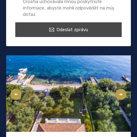
Croatia uchovávala mnou poskytnuté
informace, abyste mohli odpovědět na můj
dotaz.
Odeslat zprávu