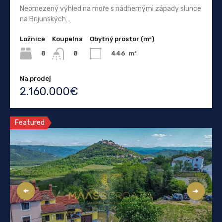
Neomezený výhled na moře s nádhernými západy slunce
na Brijunských…
Ložnice
Koupelna
Obytný prostor (m²)
8
446
m²
8
Na prodej
2.160.000€
Featured