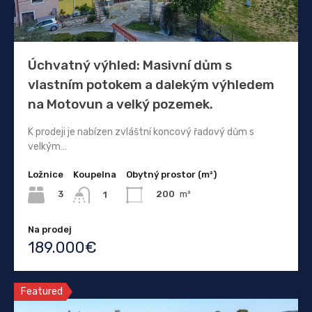
Úchvatný výhled: Masivní dům s
vlastním potokem a dalekým výhledem
na Motovun a velký pozemek.
K prodeji je nabízen zvláštní koncový řadový dům s
velkým…
Ložnice
Koupelna
Obytný prostor (m²)
3
200
m²
1
Na prodej
189.000€
Featured