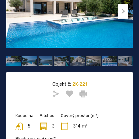
Objekt č:
2K-221
Koupelna
Pitches
Obytný prostor (m²)
5
3
314
m²
Plocha pozemku (m²)