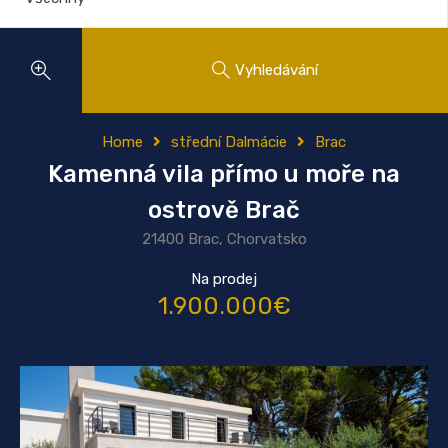
Vyhledávání
Home
střední Dalmácie
Brac
Kamenná vila přímo u moře na
ostrově Brač
21400 Brac, Chorvatsko
Na prodej
1.900.000€