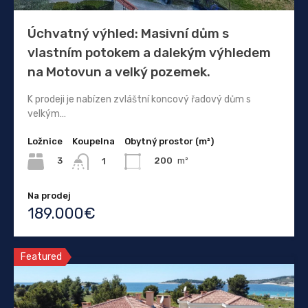
Úchvatný výhled: Masivní dům s
vlastním potokem a dalekým výhledem
na Motovun a velký pozemek.
K prodeji je nabízen zvláštní koncový řadový dům s
velkým…
Ložnice
Koupelna
Obytný prostor (m²)
3
200
m²
1
Na prodej
189.000€
Featured