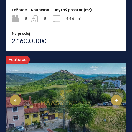
Ložnice
Koupelna
Obytný prostor (m²)
8
446
m²
8
Na prodej
2.160.000€
Featured