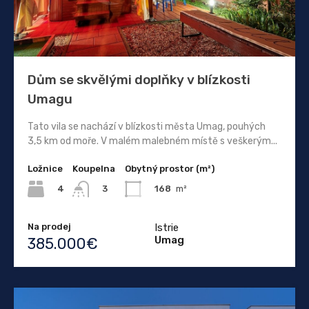
Dům se skvělými doplňky v blízkosti
Umagu
Tato vila se nachází v blízkosti města Umag, pouhých
3,5 km od moře. V malém malebném místě s veškerým...
Ložnice
Koupelna
Obytný prostor (m²)
4
168
m²
3
Na prodej
Istrie
Umag
385.000€