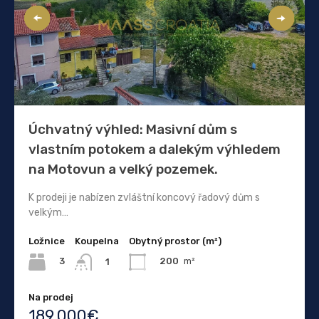
Úchvatný výhled: Masivní dům s
vlastním potokem a dalekým výhledem
na Motovun a velký pozemek.
K prodeji je nabízen zvláštní koncový řadový dům s
velkým…
Ložnice
Koupelna
Obytný prostor (m²)
3
200
m²
1
Na prodej
189.000€