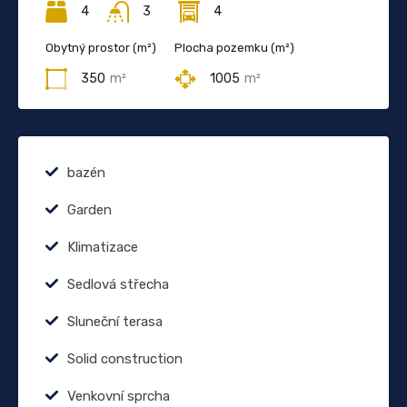
4
3
4
Obytný prostor (m²)
Plocha pozemku (m²)
350
m²
1005
m²
bazén
Garden
Klimatizace
Sedlová střecha
Sluneční terasa
Solid construction
Venkovní sprcha