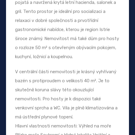
pojatá a navržená krytá letní hacienda, salonek a
gril. Tento prostor je ideální pro socializaci a
relaxaci v dobré společnosti a prvotřídní
gastronomické nabídce, kterou je region Istrie
široce známý. Nemovitost má také dům pro hosty
o rozloze 50 m² s otevřeným obývacím pokojem,
kuchyní, ložnicí a koupelnou.
V centrální části nemovitosti je krásný vyhřívaný
bazén s protiproudem o velikosti 40 m². Je to
skutečně koruna slávy této okouzlující
nemovitosti. Pro hosty je k dispozici také
venkovní sprcha a WC. Vila je plně klimatizována a
má ústřední plynové topení.
Hlavní vlastnosti nemovitosti: Výhled na moře
Blízko moře Soukromí a klidná lokalita Vnitřní a