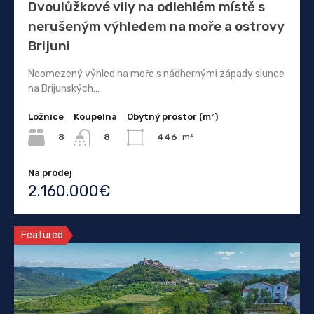
Dvoulůžkové vily na odlehlém místě s
nerušeným výhledem na moře a ostrovy
Brijuni
Neomezený výhled na moře s nádhernými západy slunce
na Brijunských…
Ložnice
Koupelna
Obytný prostor (m²)
8
446
m²
8
Na prodej
2.160.000€
Featured