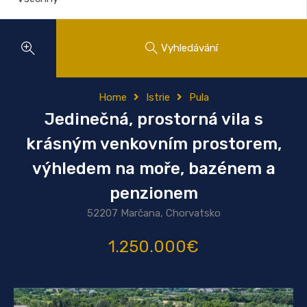
Vyhledávání
Home
Istrie
Pula
Jedinečná, prostorná vila s
krásným venkovním prostorem,
výhledem na moře, bazénem a
penzionem
52207 Marčana, Chorvatsko
1.250.000€