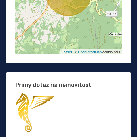
Leaflet
| ©
OpenStreetMap
contributors
Přímý dotaz na nemovitost