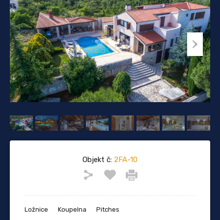
Objekt č:
2FA-10
Ložnice
Koupelna
Pitches