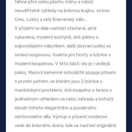
táhne přes celou plochu stěny a nabízí
neuvěřitelné výhledy na krásnou krajinu, ostrov
Cres, Lošinj a celý Kvarnerský záliv. .
V přízemí se dále nachází otevřená, plně
vybavená, moderní kuchyně, dvě jídelny s
odpovídajícím nábytkem, další obývací pokoj se
sedací soupravou, toaleta pro hosty a ložnice s
moderní koupelnou. V této části vily je i vedlejší
pokoj. Masivní kamenné schodiště spojuje přízemí
s prvním patrem. ve kterém jsou 2 ložnice s
manželskými postelemi, dvě koupelny a terasa s
jedinečným výhledem na celou zahradu a bohatý
obsah tohoto elegantního a půvabného
mistrovského díla. Výstup z přízemí rezidence
vede do krásného dvora, kde se nachází originálně