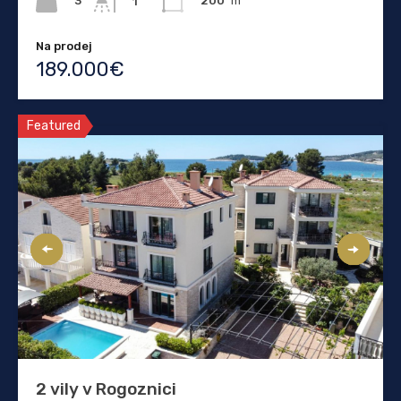
3
200
m²
1
Na prodej
189.000€
Featured
2 vily v Rogoznici