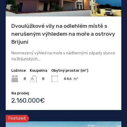
Dvoulůžkové vily na odlehlém místě s
nerušeným výhledem na moře a ostrovy
Brijuni
Neomezený výhled na moře s nádhernými západy slunce
na Brijunských…
Ložnice
Koupelna
Obytný prostor (m²)
8
446
m²
8
Na prodej
2.160.000€
Featured