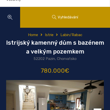
Vyhledávání
Home
Istrie
Labin/Rabac
Istrijský kamenný dům s bazénem
a velkým pozemkem
52202 Pazin, Chorvatsko
780.000€