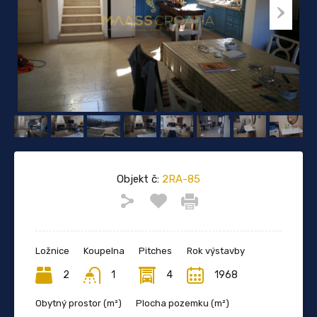
Objekt č:
2RA-85
Ložnice
Koupelna
Pitches
Rok výstavby
2
1
4
1968
Obytný prostor (m²)
Plocha pozemku (m²)