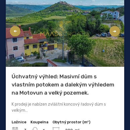
Úchvatný výhled: Masivní dům s
vlastním potokem a dalekým výhledem
na Motovun a velký pozemek.
K prodeji je nabízen zvláštní koncový řadový dům s
velkým…
Ložnice
Koupelna
Obytný prostor (m²)