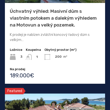
Úchvatný výhled: Masivní dům s
vlastním potokem a dalekým výhledem
na Motovun a velký pozemek.
K prodeji je nabízen zvláštní koncový řadový dům s
velkým…
Ložnice
Koupelna
Obytný prostor (m²)
3
200
m²
1
Na prodej
189.000€
Featured