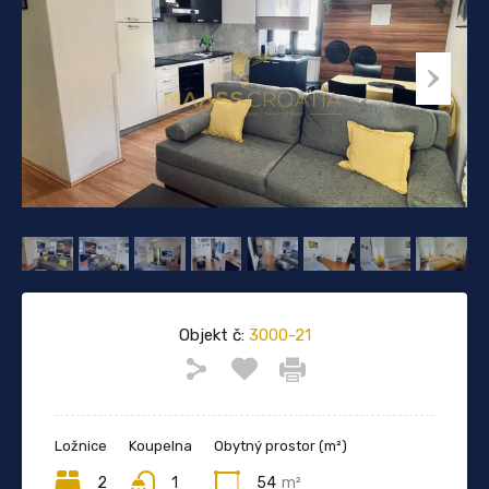
Objekt č:
3000-21
Ložnice
Koupelna
Obytný prostor (m²)
2
1
54
m²