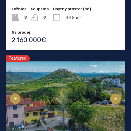
Ložnice
Koupelna
Obytný prostor (m²)
8
446
m²
8
Na prodej
2.160.000€
Featured