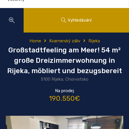
Vyhledávání
Home
Kvarnerský záliv
Rijeka
Großstadtfeeling am Meer! 54 m²
große Dreizimmerwohnung in
Rijeka, möbliert und bezugsbereit
5100 Rijeka, Chorvatsko
Na prodej
190.550€