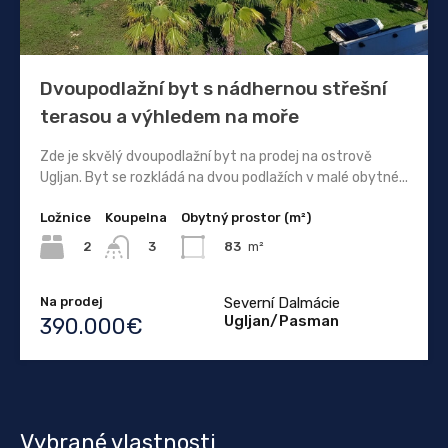
Dvoupodlažní byt s nádhernou střešní
terasou a výhledem na moře
Zde je skvělý dvoupodlažní byt na prodej na ostrově
Ugljan. Byt se rozkládá na dvou podlažích v malé obytné...
Ložnice
Koupelna
Obytný prostor (m²)
2
83
m²
3
Na prodej
Severní Dalmácie
Ugljan/Pasman
390.000€
Vybrané vlastnosti