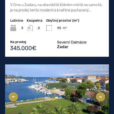
V Crno u Zadaru, na obzvláště klidném místě na samotě,
je na prodej tento moderní a kvalitně postavený...
Ložnice
Koupelna
Obytný prostor (m²)
3
95
m²
2
Na prodej
Severní Dalmácie
Zadar
345.000€