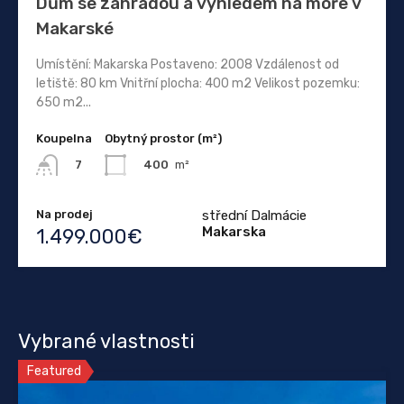
Dům se zahradou a výhledem na moře v
Makarské
Umístění: Makarska Postaveno: 2008 Vzdálenost od
letiště: 80 km Vnitřní plocha: 400 m2 Velikost pozemku:
650 m2...
Koupelna
Obytný prostor (m²)
400
m²
7
Na prodej
střední Dalmácie
Makarska
1.499.000€
Vybrané vlastnosti
Featured