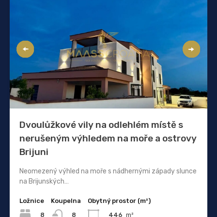
Dvoulůžkové vily na odlehlém místě s
nerušeným výhledem na moře a ostrovy
Brijuni
Neomezený výhled na moře s nádhernými západy slunce
na Brijunských…
Ložnice
Koupelna
Obytný prostor (m²)
8
446
m²
8