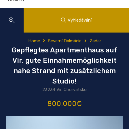
Vyhledávání
Home
Severní Dalmácie
Zadar
Gepflegtes Apartmenthaus auf
Vir, gute Einnahmemöglichkeit
nahe Strand mit zusätzlichem
Studio!
23234 Vir, Chorvatsko
800.000€