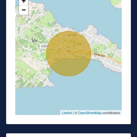
+
−
Leaflet
| ©
OpenStreetMap
contributors