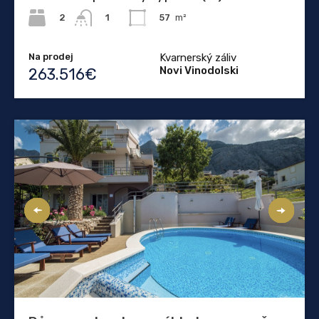
2
57
m²
1
Na prodej
Kvarnerský záliv
Novi Vinodolski
263.516€