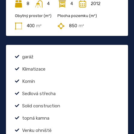
8
4
4
2012
Obytný prostor (m²)
Plocha pozemku (m²)
400
m²
850
m²
garáž
Klimatizace
Komín
Sedlová střecha
Solid construction
topná kamna
Venku ohniště