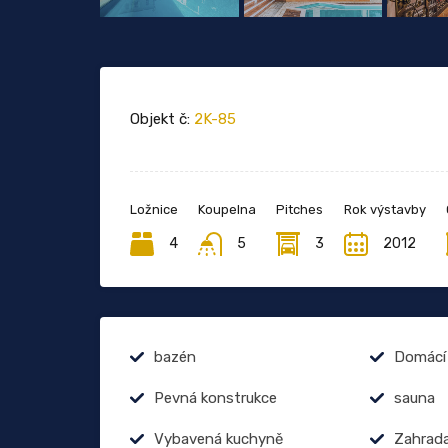
Objekt č:
2K-85
Ložnice
Koupelna
Pitches
Rok výstavby
4
5
3
2012
bazén
Domácí 
Pevná konstrukce
sauna
Vybavená kuchyně
Zahrad