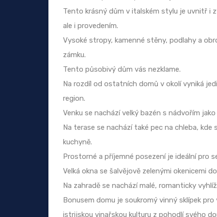
Tento krásný dům v italském stylu je uvnitř 
ale i provedením.
Vysoké stropy, kamenné stěny, podlahy a obro
zámku.
Tento působivý dům vás nezklame.
Na rozdíl od ostatních domů v okolí vyniká 
region.
Venku se nachází velký bazén s nádvořím jako 
Na terase se nachází také pec na chleba, kde
kuchyně.
Prostorné a příjemné posezení je ideální pro 
Velká okna se šalvějově zelenými okenicemi dod
Na zahradě se nachází malé, romanticky vyhlíž
Bonusem domu je soukromý vinný sklípek pro 
istrijskou vinařskou kulturu z pohodlí svého d