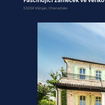
Fascinující zámeček ve venk
53234 Višnjan, Chorvatsko