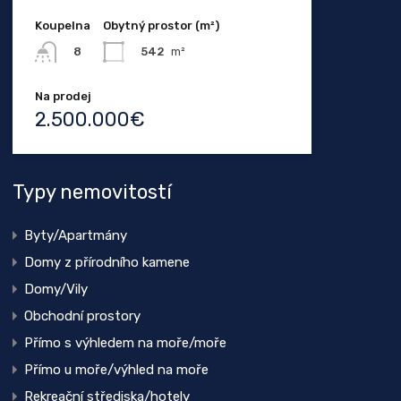
Koupelna
Obytný prostor (m²)
542
m²
8
Na prodej
2.500.000€
Typy nemovitostí
Byty/Apartmány
Domy z přírodního kamene
Domy/Vily
Obchodní prostory
Přímo s výhledem na moře/moře
Přímo u moře/výhled na moře
Rekreační střediska/hotely