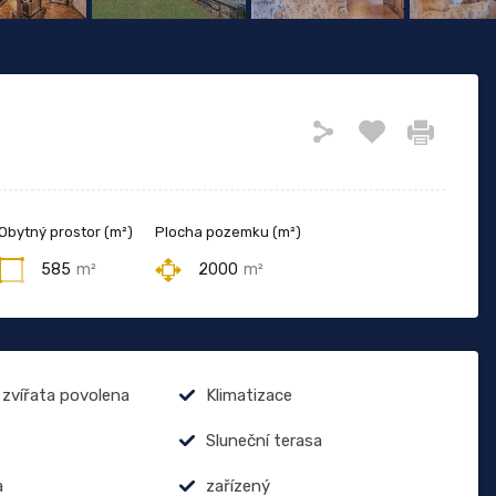
Obytný prostor (m²)
Plocha pozemku (m²)
585
m²
2000
m²
zvířata povolena
Klimatizace
Sluneční terasa
a
zařízený