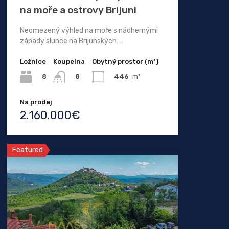
na moře a ostrovy Brijuni
Neomezený výhled na moře s nádhernými
západy slunce na Brijunských…
Ložnice
Koupelna
Obytný prostor (m²)
8
446
m²
8
Na prodej
2.160.000€
Featured