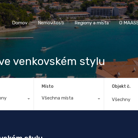
Domov
Nemovitosti
Regiony a místa
O M
Domov
Nemovitosti
Regiony a místa
O MAASS
 ve venkovském stylu
Místo
Objekt č.
ony
Všechna místa