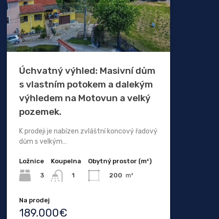
Úchvatný výhled: Masivní dům
s vlastním potokem a dalekým
výhledem na Motovun a velký
pozemek.
K prodeji je nabízen zvláštní koncový řadový
dům s velkým…
Ložnice
Koupelna
Obytný prostor (m²)
3
200
m²
1
Na prodej
189.000€