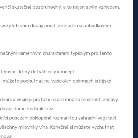
i zvenčí skutečně pozoruhodný, a to nejen svým vzhledem,
vský krb vám dodají pocit, že žijete na pohádkovém
jedinečným kamenným charakterem typickým pro tento
terasou, který dotváří celý koncept.
 si můžete pochutnat na typických pokrmech istrijské
setkání a večírky, protože nabízí mnoho možností zábavy.
ávají domu rustikální ráz.
ející posezení obklopené rozmanitou zahradní vegetací.
všechny milovníky vína. Konečně si můžete vychutnat
omova!