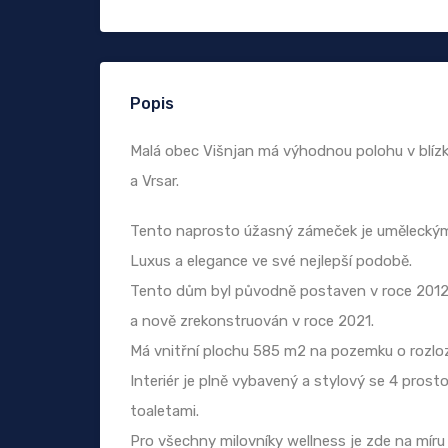
Popis
Malá obec Višnjan má výhodnou polohu v blízko
a Vrsar.
Tento naprosto úžasný zámeček je uměleckým
Luxus a elegance ve své nejlepší podobě.
Tento dům byl původně postaven v roce 201
a nově zrekonstruován v roce 2021.
Má vnitřní plochu 585 m2 na pozemku o rozlo
Interiér je plně vybavený a stylový se 4 pros
toaletami.
Pro všechny milovníky wellness je zde na mí