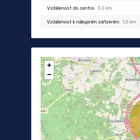
Vzdálenost do centra:
3,0 km
Vzdálenost k nákupním zařízením:
1,5 km
+
−