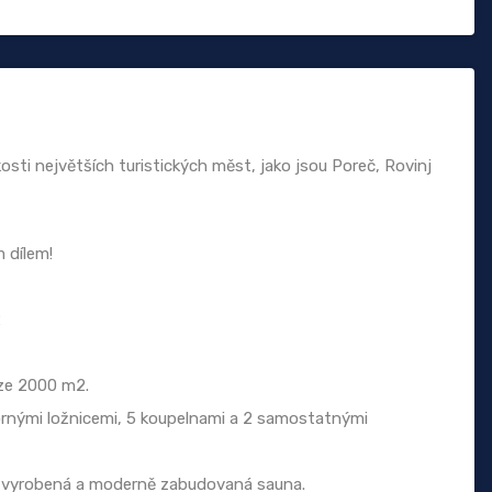
sti největších turistických měst, jako jsou Poreč, Rovinj
 dílem!
2
ze 2000 m2.
tornými ložnicemi, 5 koupelnami a 2 samostatnými
ru vyrobená a moderně zabudovaná sauna.