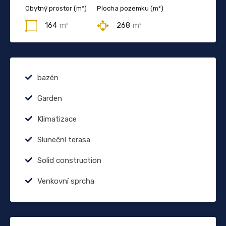
Obytný prostor (m²)
Plocha pozemku (m²)
164
m²
268
m²
bazén
Garden
Klimatizace
Sluneční terasa
Solid construction
Venkovní sprcha