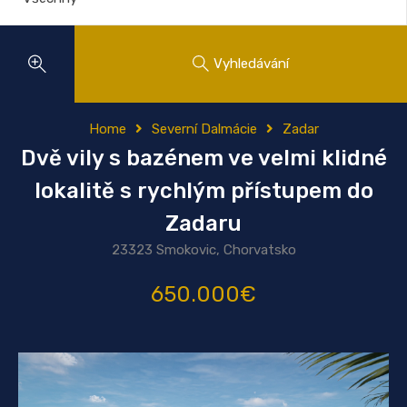
Vyhledávání
Home
Severní Dalmácie
Zadar
Dvě vily s bazénem ve velmi klidné
lokalitě s rychlým přístupem do
Zadaru
23323 Smokovic, Chorvatsko
650.000€