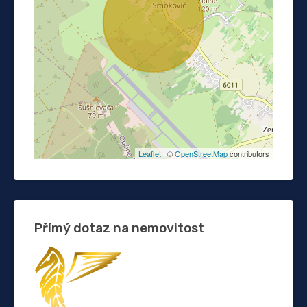
Leaflet
| ©
OpenStreetMap
contributors
Přímý dotaz na nemovitost