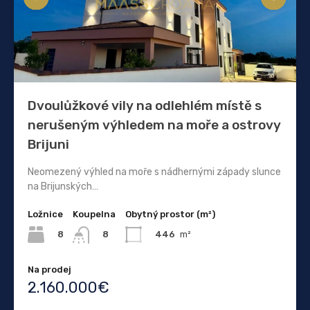
Dvoulůžkové vily na odlehlém místě s
nerušeným výhledem na moře a ostrovy
Brijuni
Neomezený výhled na moře s nádhernými západy slunce
na Brijunských…
Ložnice
Koupelna
Obytný prostor (m²)
8
446
m²
8
Na prodej
2.160.000€