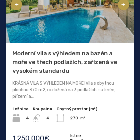
Moderní vila s výhledem na bazén a
moře ve třech podlažích, zařízená ve
vysokém standardu
KRÁSNÁ VILA S VÝHLEDEM NA MOŘE! Vila s obytnou
plochou 370 m2, rozložená na 3 podlažích: suterén,
přízemí a...
Ložnice
Koupelna
Obytný prostor (m²)
4
270
m²
4
Istrie
1.250.000€