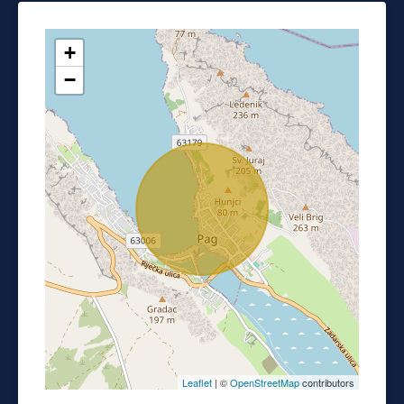
+
−
Leaflet
| ©
OpenStreetMap
contributors