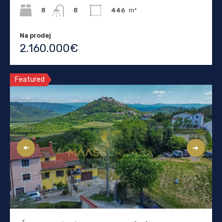
8
446
m²
8
Na prodej
2.160.000€
Featured