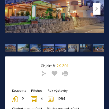
Objekt č:
2K-301
Koupelna
Pitches
Rok výstavby
9
4
1984
Obytný prostor (m²)
Plocha pozemku (m²)