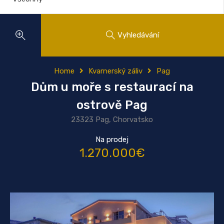
Vyhledávání
Home
Kvarnerský záliv
Pag
Dům u moře s restaurací na
ostrově Pag
23323 Pag, Chorvatsko
Na prodej
1.270.000€