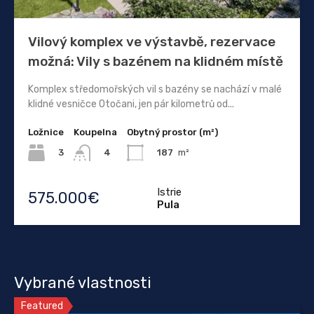
Vilový komplex ve výstavbě, rezervace
možná: Vily s bazénem na klidném místě
Komplex středomořských vil s bazény se nachází v malé
klidné vesničce Otočani, jen pár kilometrů od...
Ložnice
Koupelna
Obytný prostor (m²)
3
187
m²
4
Istrie
575.000€
Pula
Vybrané vlastnosti
Featured