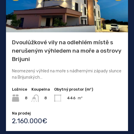
Dvoulůžkové vily na odlehlém místě s
nerušeným výhledem na moře a ostrovy
Brijuni
Neomezený výhled na moře s nádhernými západy slunce
na Brijunských…
Ložnice
Koupelna
Obytný prostor (m²)
8
446
m²
8
Na prodej
2.160.000€