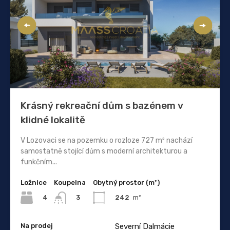
Krásný rekreační dům s bazénem v
klidné lokalitě
V Lozovaci se na pozemku o rozloze 727 m² nachází
samostatně stojící dům s moderní architekturou a
funkčním...
Ložnice
Koupelna
Obytný prostor (m²)
4
242
m²
3
Na prodej
Severní Dalmácie