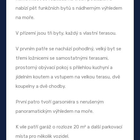
nabízí pět funkčních bytů s nádherným výhledem
na moře.
V přízemí jsou tři byty, každý s vlastní terasou.
V prvním patře se nachází pohodlný, velký byt se
třemi ložnicemi se samostatnými terasami,
prostorný obývací pokoj s přilehlou kuchyní a
jídelním koutem a vstupem na velkou terasu, dvě
koupelny a dvě chodby.
První patro tvoří garsoniéra s nerušeným
panoramatickým výhledem na moře.
K vile patří garáž o rozloze 20 m² a další parkovací
místa pro několik vozidel.