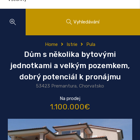
Vyhledávání
Home
Istrie
Pula
Dům s několika bytovými
jednotkami a velkým pozemkem,
dobrý potenciál k pronájmu
53423 Premantura, Chorvatsko
Na prodej
1.100.000€