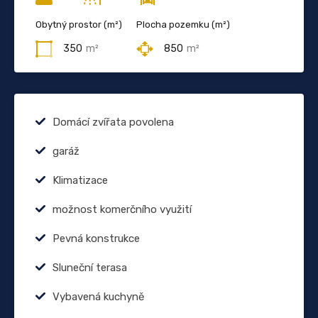
Obytný prostor (m²)
Plocha pozemku (m²)
350
m²
850
m²
Domácí zvířata povolena
garáž
Klimatizace
možnost komerčního využití
Pevná konstrukce
Sluneční terasa
Vybavená kuchyně