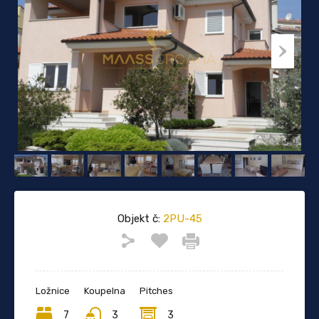
Objekt č:
2PU-45
Ložnice
Koupelna
Pitches
7
3
3