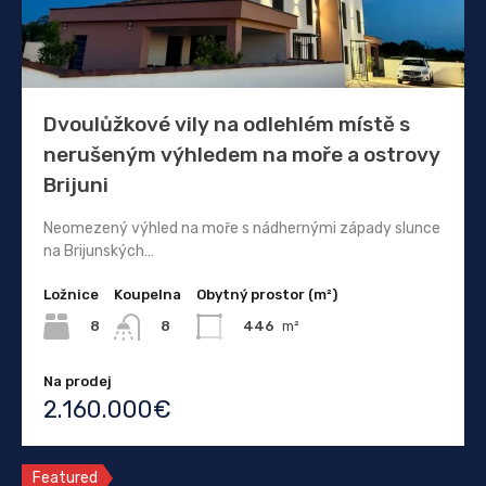
Dvoulůžkové vily na odlehlém místě s
nerušeným výhledem na moře a ostrovy
Brijuni
Neomezený výhled na moře s nádhernými západy slunce
na Brijunských…
Ložnice
Koupelna
Obytný prostor (m²)
8
446
m²
8
Na prodej
2.160.000€
Featured