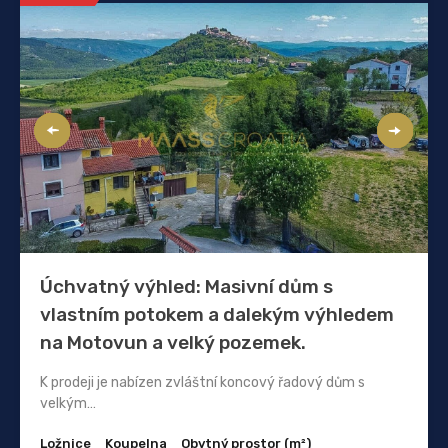
Úchvatný výhled: Masivní dům s
vlastním potokem a dalekým výhledem
na Motovun a velký pozemek.
K prodeji je nabízen zvláštní koncový řadový dům s
velkým…
Ložnice
Koupelna
Obytný prostor (m²)