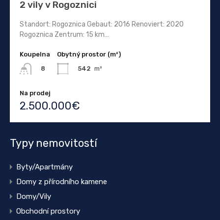
2 vily v Rogoznici
Standort: Rogoznica Gebaut: 2016 Renoviert: 2020
Rogoznica Zentrum: 15 km…
Koupelna
Obytný prostor (m²)
542
m²
8
Na prodej
2.500.000€
Typy nemovitostí
Byty/Apartmány
Domy z přírodního kamene
Domy/Vily
Obchodní prostory