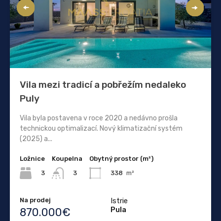
Vila mezi tradicí a pobřežím nedaleko
Puly
Vila byla postavena v roce 2020 a nedávno prošla
technickou optimalizací. Nový klimatizační systém
(2025) a...
Ložnice
Koupelna
Obytný prostor (m²)
3
338
m²
3
Na prodej
Istrie
Pula
870.000€