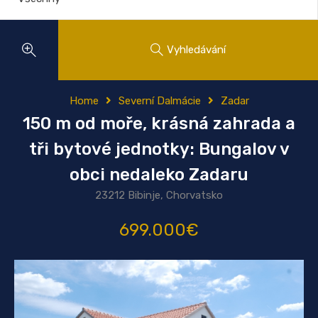
Vyhledávání
Home
Severní Dalmácie
Zadar
150 m od moře, krásná zahrada a
tři bytové jednotky: Bungalov v
obci nedaleko Zadaru
23212 Bibinje, Chorvatsko
699.000€