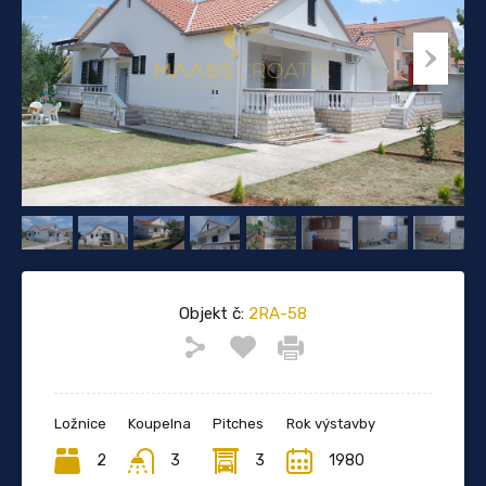
Objekt č:
2RA-58
Ložnice
Koupelna
Pitches
Rok výstavby
2
3
3
1980