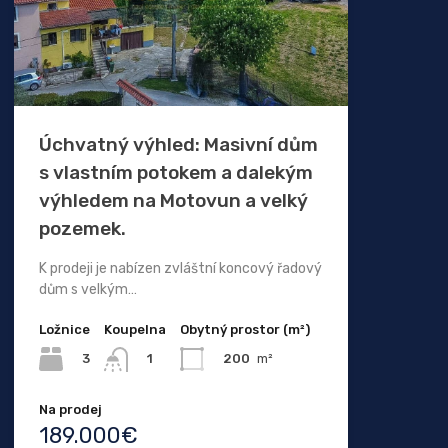
Úchvatný výhled: Masivní dům
s vlastním potokem a dalekým
výhledem na Motovun a velký
pozemek.
K prodeji je nabízen zvláštní koncový řadový
dům s velkým…
Ložnice
Koupelna
Obytný prostor (m²)
3
200
m²
1
Na prodej
189.000€