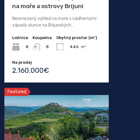
na moře a ostrovy Brijuni
Neomezený výhled na moře s nádhernými
západy slunce na Brijunských…
Ložnice
Koupelna
Obytný prostor (m²)
8
446
m²
8
Na prodej
2.160.000€
Featured