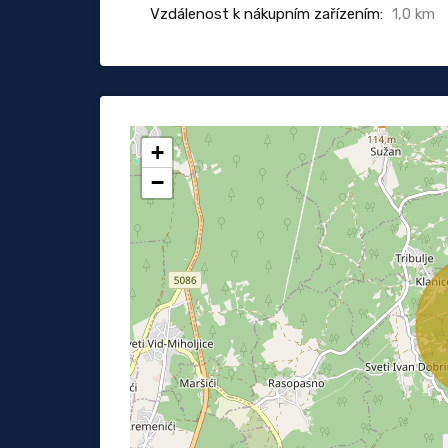
Vzdálenost k nákupním zařízením:
1,0 km
+
−