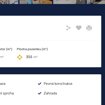
stor (m²)
Plocha pozemku (m²)
m²
355
m²
zace
Pevná konstrukce
í sprcha
Zahrada