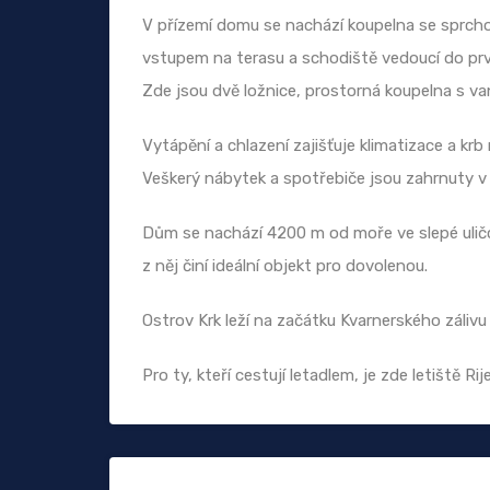
V přízemí domu se nachází koupelna se sprcho
vstupem na terasu a schodiště vedoucí do prv
Zde jsou dvě ložnice, prostorná koupelna s va
Vytápění a chlazení zajišťuje klimatizace a krb
Veškerý nábytek a spotřebiče jsou zahrnuty v
Dům se nachází 4200 m od moře ve slepé uličc
z něj činí ideální objekt pro dovolenou.
Ostrov Krk leží na začátku Kvarnerského záli
Pro ty, kteří cestují letadlem, je zde letiště R