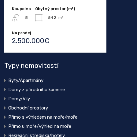
Koupelna
Obytný prostor (m²)
542
m²
8
Na prodej
2.500.000€
Typy nemovitostí
Byty/Apartmány
Domy z přírodního kamene
Domy/Vily
Obchodní prostory
Přímo s výhledem na moře/moře
Přímo u moře/výhled na moře
Rekreační střediska/hotely