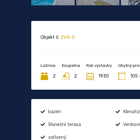
Objekt č:
2VR-5
Ložnice
Koupelna
Rok výstavby
Obytný pro
2
2
1930
105
bazén
Klimati
Sluneční terasa
Venkovn
zařízený