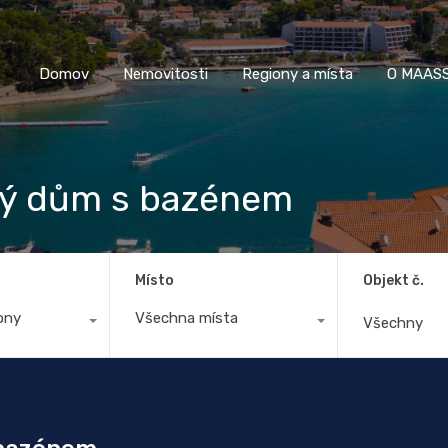
Domov
Nemovitosti
Regiony a místa
O M
Domov
Nemovitosti
Regiony a místa
O MAASS
ý dům s bazénem
Místo
Objekt č.
ony
Všechna místa