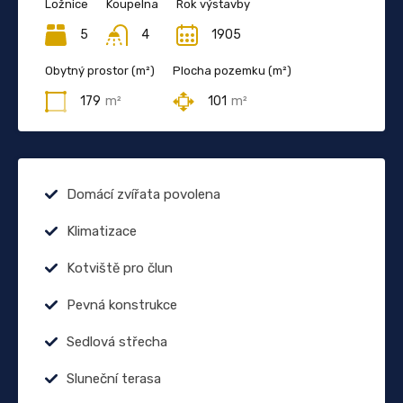
Ložnice
Koupelna
Rok výstavby
5
4
1905
Obytný prostor (m²)
Plocha pozemku (m²)
179
m²
101
m²
Domácí zvířata povolena
Klimatizace
Kotviště pro člun
Pevná konstrukce
Sedlová střecha
Sluneční terasa