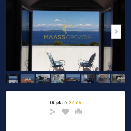
Objekt č:
2Z-65