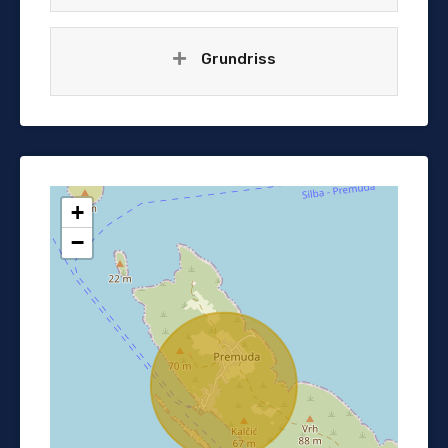
Grundriss
+
−