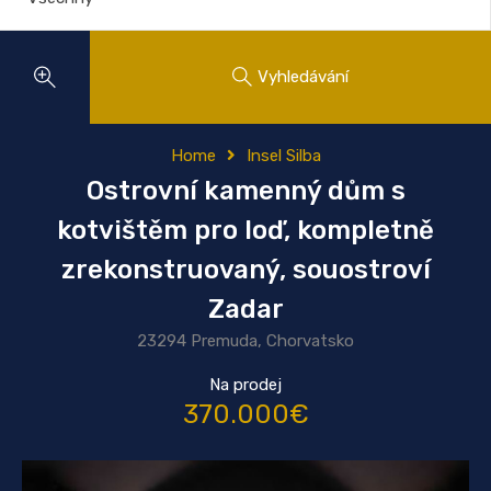
Vyhledávání
Home
Insel Silba
Ostrovní kamenný dům s
kotvištěm pro loď, kompletně
zrekonstruovaný, souostroví
Zadar
23294 Premuda, Chorvatsko
Na prodej
370.000€