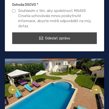
Dohoda DSGVO
*
Souhlasím s tím, aby společnost MAASS
Croatia uchovávala mnou poskytnuté
informace, abyste mohli odpovědět na můj
dotaz.
Odeslat zprávu