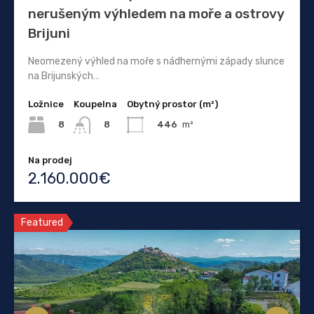
nerušeným výhledem na moře a ostrovy
Brijuni
Neomezený výhled na moře s nádhernými západy slunce
na Brijunských…
Ložnice
Koupelna
Obytný prostor (m²)
8
446
m²
8
Na prodej
2.160.000€
Featured