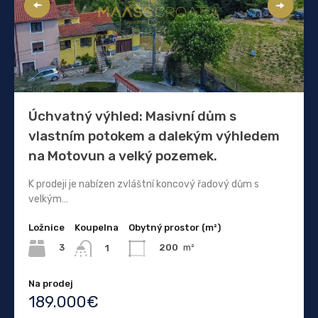
Úchvatný výhled: Masivní dům s
vlastním potokem a dalekým výhledem
na Motovun a velký pozemek.
K prodeji je nabízen zvláštní koncový řadový dům s
velkým…
Ložnice
Koupelna
Obytný prostor (m²)
3
200
m²
1
Na prodej
189.000€