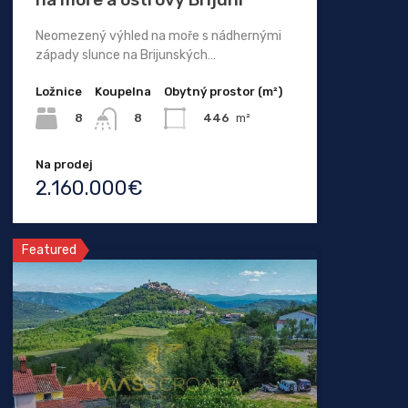
Neomezený výhled na moře s nádhernými
západy slunce na Brijunských…
Ložnice
Koupelna
Obytný prostor (m²)
8
446
m²
8
Na prodej
2.160.000€
Featured