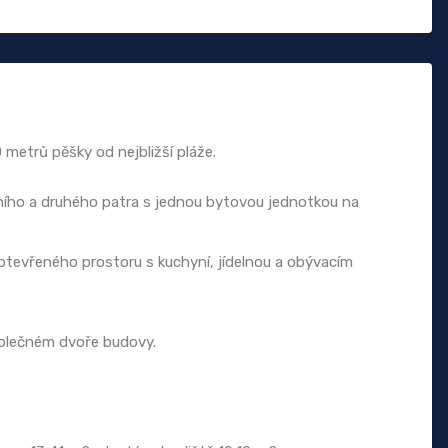
0 metrů pěšky od nejbližší pláže.
vního a druhého patra s jednou bytovou jednotkou na
 otevřeného prostoru s kuchyní, jídelnou a obývacím
polečném dvoře budovy.