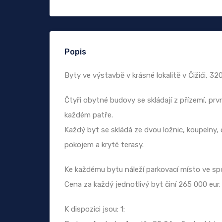
Popis
Byty ve výstavbě v krásné lokalitě v Čižići, 32
Čtyři obytné budovy se skládají z přízemí, pr
každém patře.
Každý byt se skládá ze dvou ložnic, koupelny,
pokojem a kryté terasy.
Ke každému bytu náleží parkovací místo ve s
Cena za každý jednotlivý byt činí 265 000 eur.
K dispozici jsou: 1: