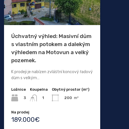
Úchvatný výhled: Masivní dům
s vlastním potokem a dalekým
výhledem na Motovun a velký
pozemek.
K prodeji je nabízen zvláštní koncový řadový
dům s velkým…
Ložnice
Koupelna
Obytný prostor (m²)
3
200
m²
1
Na prodej
189.000€