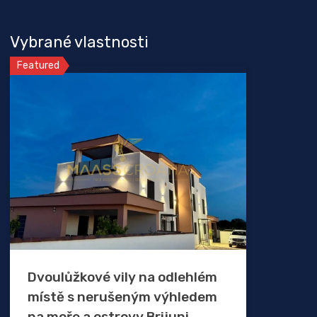
Vybrané vlastnosti
Featured
Dvoulůžkové vily na odlehlém
místě s nerušeným výhledem
na moře a ostrovy Brijuni