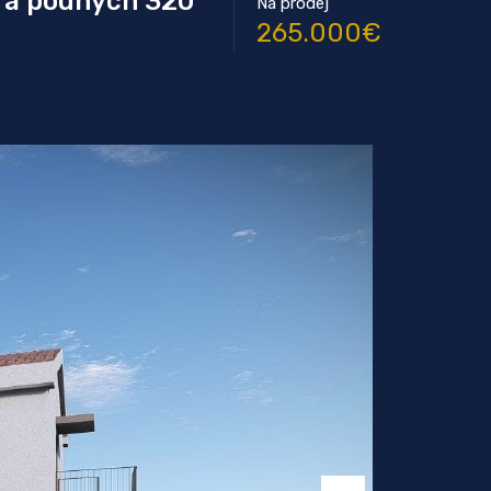
 a pouhých 320
Na prodej
265.000€