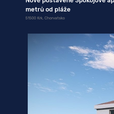
Nově postavené 3pokojové ap
metrů od pláže
51500 Krk, Chorvatsko