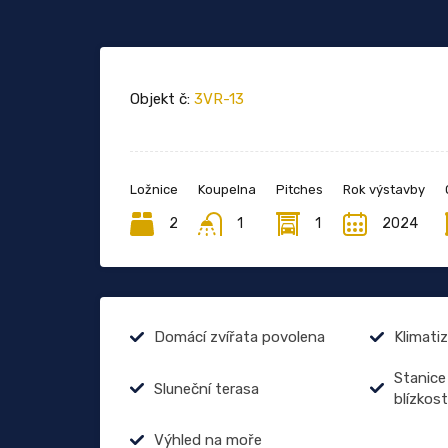
Objekt č:
3VR-13
Ložnice
Koupelna
Pitches
Rok výstavby
2
1
1
2024
Domácí zvířata povolena
Klimati
Stanice
Sluneční terasa
blízkost
Výhled na moře