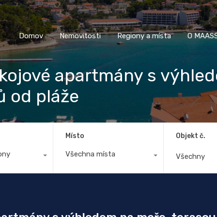
Domov
Nemovitosti
Regiony a místa
O M
Domov
Nemovitosti
Regiony a místa
O MAASS
kojové apartmány s výhled
 od pláže
Místo
Objekt č.
ony
Všechna místa