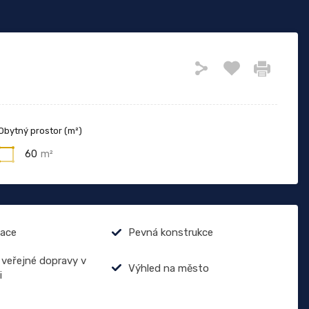
Obytný prostor (m²)
60
m²
zace
Pevná konstrukce
 veřejné dopravy v
Výhled na město
i