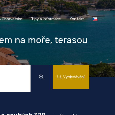
AASS Chorvatsko
Tipy a informace
Kontakt
 Chorvatsko
Tipy a informace
Kontakt
em na moře, terasou
Vyhledávání