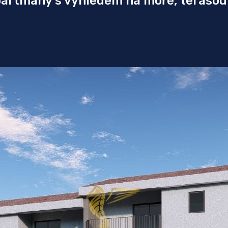
artmány s výhledem na moře, terasou