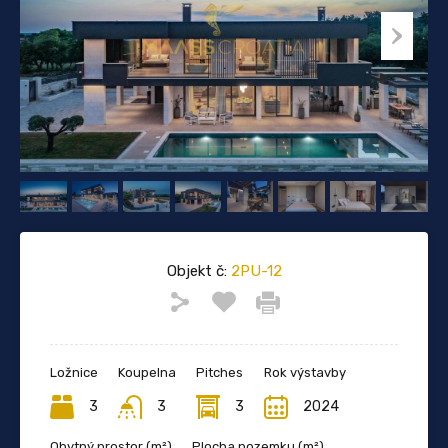
Objekt č:
2PU-12
Ložnice
Koupelna
Pitches
Rok výstavby
3
3
3
2024
Obytný prostor (m²)
Plocha pozemku (m²)