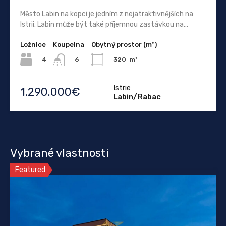
Město Labin na kopci je jedním z nejatraktivnějších na
Istrii. Labin může být také příjemnou zastávkou na...
Ložnice
Koupelna
Obytný prostor (m²)
4
320
m²
6
Istrie
1.290.000€
Labin/Rabac
Vybrané vlastnosti
Featured