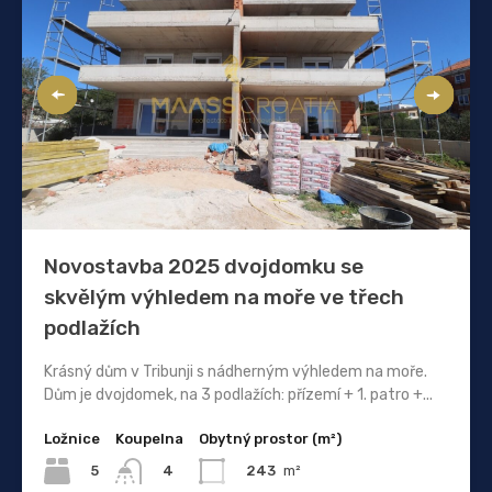
Novostavba 2025 dvojdomku se
skvělým výhledem na moře ve třech
podlažích
Krásný dům v Tribunji s nádherným výhledem na moře.
Dům je dvojdomek, na 3 podlažích: přízemí + 1. patro +...
Ložnice
Koupelna
Obytný prostor (m²)
5
243
m²
4