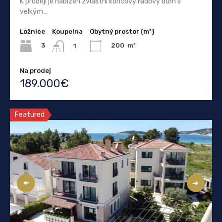
K prodeji je nabízen zvláštní koncový řadový dům s
velkým…
Ložnice
Koupelna
Obytný prostor (m²)
3
200
m²
1
Na prodej
189.000€
Featured