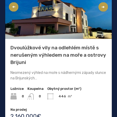
Dvoulůžkové vily na odlehlém místě s
nerušeným výhledem na moře a ostrovy
Brijuni
Neomezený výhled na moře s nádhernými západy slunce
na Brijunských…
Ložnice
Koupelna
Obytný prostor (m²)
8
446
m²
8
Na prodej
2.160.000€