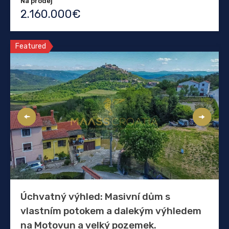
Na prodej
2.160.000€
Featured
Úchvatný výhled: Masivní dům s
vlastním potokem a dalekým výhledem
na Motovun a velký pozemek.