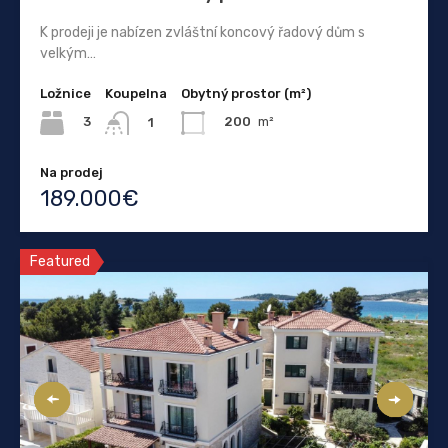
K prodeji je nabízen zvláštní koncový řadový dům s
velkým…
Ložnice
Koupelna
Obytný prostor (m²)
3
200
m²
1
Na prodej
189.000€
Featured