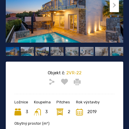
Objekt č:
2VR-22
Ložnice
Koupelna
Pitches
Rok výstavby
3
3
2
2019
Obytný prostor (m²)