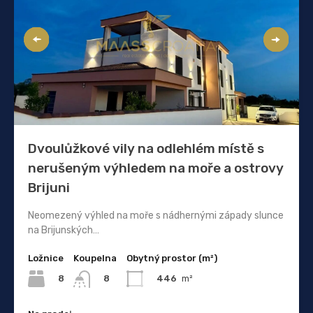
Dvoulůžkové vily na odlehlém místě s
nerušeným výhledem na moře a ostrovy
Brijuni
Neomezený výhled na moře s nádhernými západy slunce
na Brijunských…
Ložnice
Koupelna
Obytný prostor (m²)
8
446
m²
8