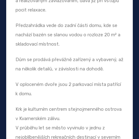
a realizovaným zavlažováním, dává již při vstupu
pocit relaxace.
Předzahrádka vede do zadní části domu, kde se
nachází bazén se slanou vodou o rozloze 20 m² a
skladovací místnost.
Dům se prodává převážně zařízený a vybavený, až
na několik detailů, v závislosti na dohodě.
V oploceném dvoře jsou 2 parkovací místa patřící
k domu.
Krk je kulturním centrem stejnojmenného ostrova
v Kvarnerském zálivu.
V průběhu let se město vyvinulo v jednu z
nejoblíbenějších rekreačních destinací v severním