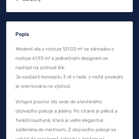
Popis
Moderní vila o rozloze 121,03 m² se zahradou o
rozloze 61,93 m² a jedinečným designem se
nachází na ostrově Krk.
Je součástí konceptu 3 vil v řadě, z nichž poslední
je orientována na východ.
Vstupní prostor vily vede do otevřeného
obývacího pokoje a jídelny. Po straně je pěkná a
funkční kuchyně, která je velmi elegantně
začleněna do místnosti. Z obývacího pokoje se
vchází do prostorné zahrady s místem na