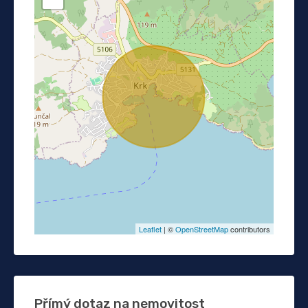
Leaflet
| ©
OpenStreetMap
contributors
Přímý dotaz na nemovitost