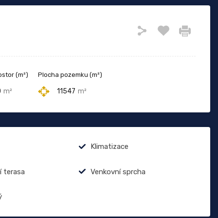
ostor (m²)
Plocha pozemku (m²)
0
m²
11547
m²
Klimatizace
í terasa
Venkovní sprcha
ý