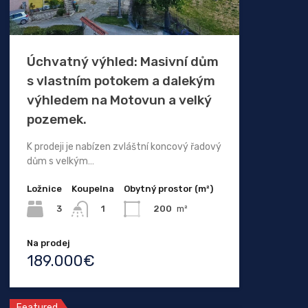
Úchvatný výhled: Masivní dům
s vlastním potokem a dalekým
výhledem na Motovun a velký
pozemek.
K prodeji je nabízen zvláštní koncový řadový
dům s velkým…
Ložnice
Koupelna
Obytný prostor (m²)
3
200
m²
1
Na prodej
189.000€
Featured