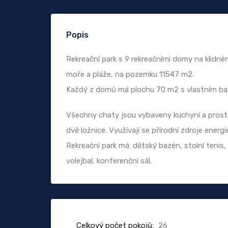
Popis
Rekreační park s 9 rekreačními domy na klidn
moře a pláže, na pozemku 11547 m2.
Každý z domů má plochu 70 m2 s vlastním b
Všechny chaty jsou vybaveny kuchyní a prost
dvě ložnice. Využívají se přírodní zdroje energi
Rekreační park má: dětský bazén, stolní tenis,
volejbal, konferenční sál.
Celkový počet pokojů:
26