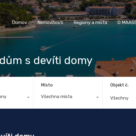
Domov
Nemovitosti
Regiony a místa
O M
Domov
Nemovitosti
Regiony a místa
O MAASS
 dům s devíti domy
Místo
Objekt č.
ony
Všechna místa