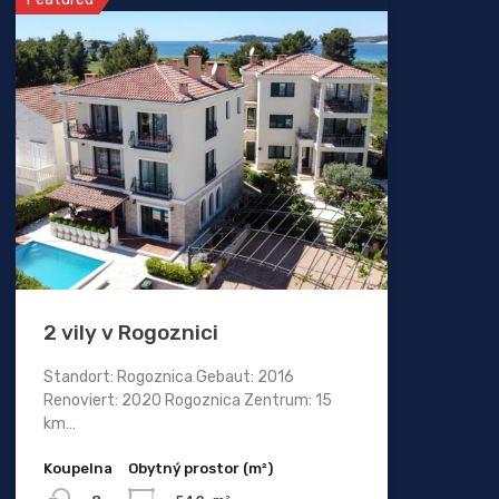
2 vily v Rogoznici
Standort: Rogoznica Gebaut: 2016
Renoviert: 2020 Rogoznica Zentrum: 15
km…
Koupelna
Obytný prostor (m²)