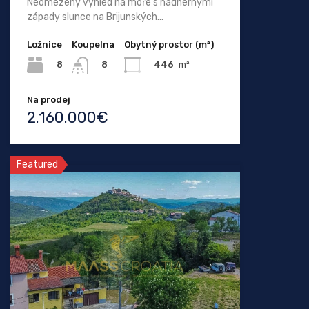
Neomezený výhled na moře s nádhernými
západy slunce na Brijunských…
Ložnice
Koupelna
Obytný prostor (m²)
8
446
m²
8
Na prodej
2.160.000€
Featured