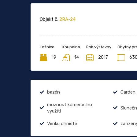
Objekt č:
2RA-24
Ložnice
Koupelna
Rok výstavby
Obytný pr
19
14
2017
63
bazén
Garden
možnost komerčního
Slunečn
využití
Venku ohniště
zařízen