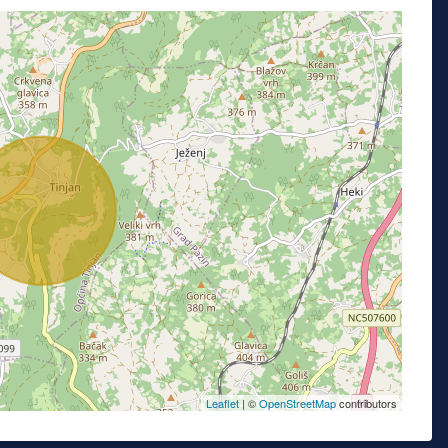
Leaflet
| ©
OpenStreetMap
contributors