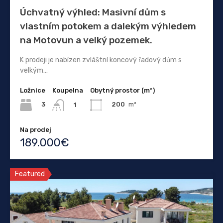
Úchvatný výhled: Masivní dům s
vlastním potokem a dalekým výhledem
na Motovun a velký pozemek.
K prodeji je nabízen zvláštní koncový řadový dům s
velkým…
Ložnice
Koupelna
Obytný prostor (m²)
3
200
m²
1
Na prodej
189.000€
Featured