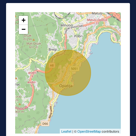
+
−
Leaflet
| ©
OpenStreetMap
contributors