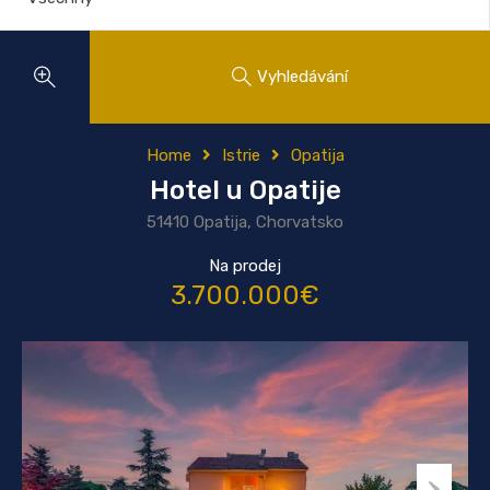
Vyhledávání
Home
Istrie
Opatija
Hotel u Opatije
51410 Opatija, Chorvatsko
Na prodej
3.700.000€