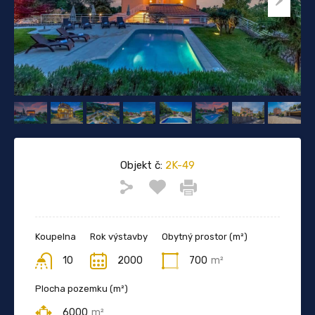
Objekt č:
2K-49
Koupelna
Rok výstavby
Obytný prostor (m²)
10
2000
700
m²
Plocha pozemku (m²)
6000
m²