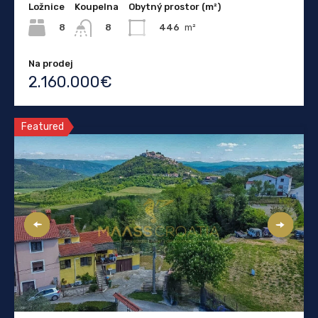
Ložnice
Koupelna
Obytný prostor (m²)
8
446
m²
8
Na prodej
2.160.000€
Featured