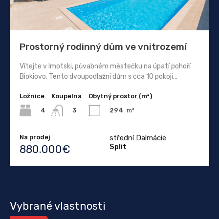
Prostorný rodinný dům ve vnitrozemí
Vítejte v Imotski, půvabném městečku na úpatí pohoří
Biokiovo. Tento dvoupodlažní dům s cca 10 pokoji...
Ložnice
Koupelna
Obytný prostor (m²)
4
294
m²
3
Na prodej
střední Dalmácie
Split
880.000€
Vybrané vlastnosti