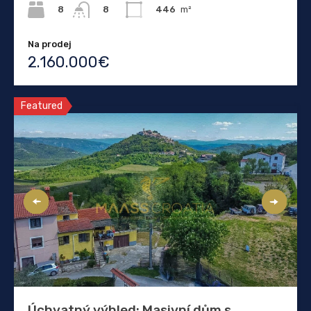
8
446
m²
8
Na prodej
2.160.000€
Featured
Úchvatný výhled: Masivní dům s