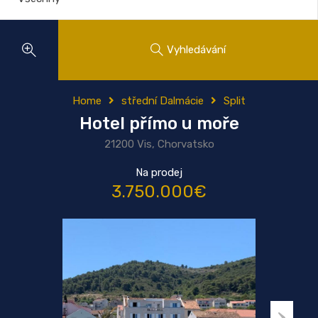
Vyhledávání
Home
střední Dalmácie
Split
Hotel přímo u moře
21200 Vis, Chorvatsko
Na prodej
3.750.000€