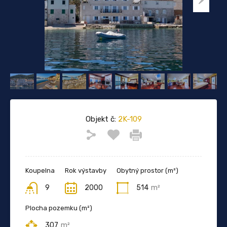
Objekt č:
2K-109
Koupelna
Rok výstavby
Obytný prostor (m²)
9
2000
514
m²
Plocha pozemku (m²)
307
m²