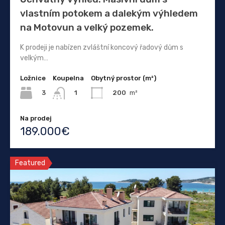
vlastním potokem a dalekým výhledem
na Motovun a velký pozemek.
K prodeji je nabízen zvláštní koncový řadový dům s
velkým…
Ložnice
Koupelna
Obytný prostor (m²)
3
200
m²
1
Na prodej
189.000€
Featured