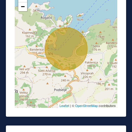
−
Leaflet
| ©
OpenStreetMap
contributors