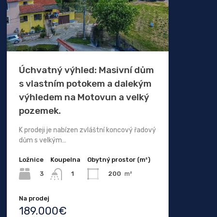
Úchvatný výhled: Masivní dům
s vlastním potokem a dalekým
výhledem na Motovun a velký
pozemek.
K prodeji je nabízen zvláštní koncový řadový
dům s velkým…
Ložnice
Koupelna
Obytný prostor (m²)
3
200
m²
1
Na prodej
189.000€