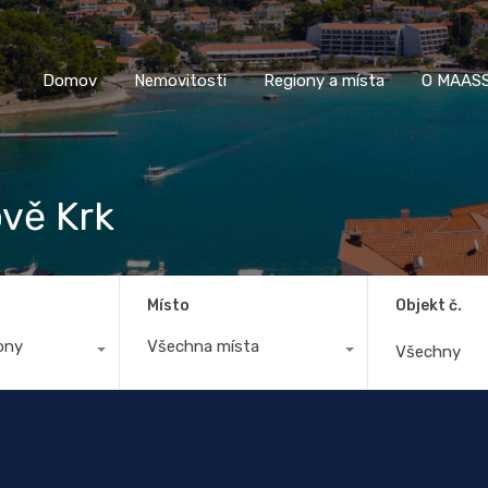
Domov
Nemovitosti
Regiony a místa
O M
Domov
Nemovitosti
Regiony a místa
O MAASS
vě Krk
Místo
Objekt č.
ony
Všechna místa