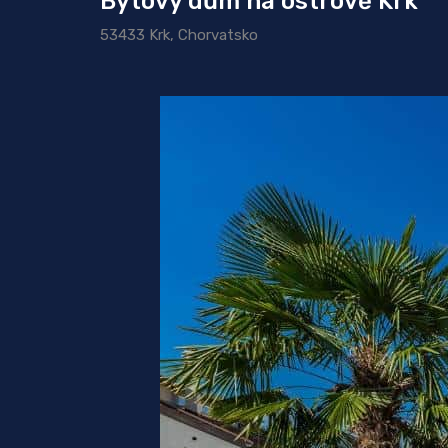
Bytový dům na ostrově Krk
53433 Krk, Chorvatsko