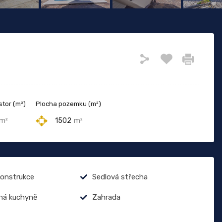
stor (m²)
Plocha pozemku (m²)
m²
1502
m²
onstrukce
Sedlová střecha
ná kuchyně
Zahrada