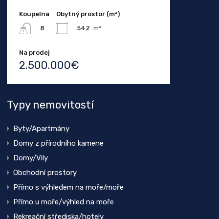
Koupelna
Obytný prostor (m²)
542
m²
8
Na prodej
2.500.000€
Typy nemovitostí
Byty/Apartmány
Domy z přírodního kamene
Domy/Vily
Obchodní prostory
Přímo s výhledem na moře/moře
Přímo u moře/výhled na moře
Rekreační střediska/hotely