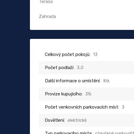
Terasa
Zahrada
Celkový počet pokojů:
13
Počet podlaží:
3,0
Další informace o umístění:
Krk
Provize kupujícího:
3%
Počet venkovních parkovacích míst:
3
Osvětlení:
elektrické
Typ parkovacího místa:
otevřené parkoviš