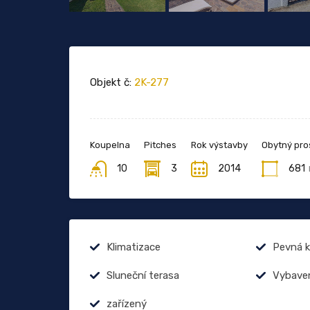
Objekt č:
2K-277
Koupelna
Pitches
Rok výstavby
Obytný pro
10
3
2014
681
Klimatizace
Pevná k
Sluneční terasa
Vybave
zařízený