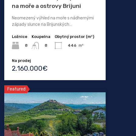
na moře a ostrovy Brijuni
Neomezený výhled na moře s nádhernými
západy slunce na Brijunských…
Ložnice
Koupelna
Obytný prostor (m²)
8
446
m²
8
Na prodej
2.160.000€
Featured