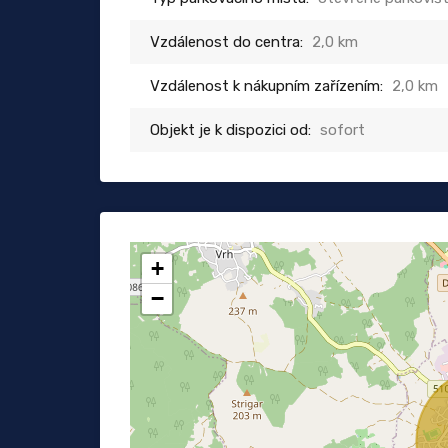
Vzdálenost do centra:
2,0 km
Vzdálenost k nákupním zařízením:
2,0 km
Objekt je k dispozici od:
sofort
+
−