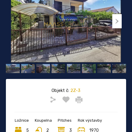
Objekt č:
2Z-3
Ložnice
Koupelna
Pitches
Rok výstavby
5
2
3
1970