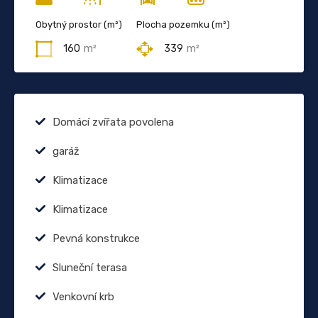
Obytný prostor (m²)
Plocha pozemku (m²)
160
m²
339
m²
Domácí zvířata povolena
garáž
Klimatizace
Klimatizace
Pevná konstrukce
Sluneční terasa
Venkovní krb