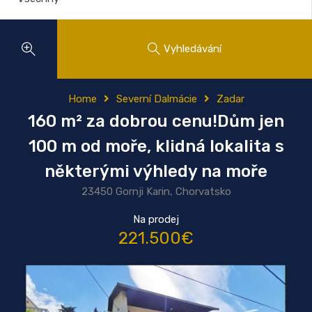
Vyhledávání
Home
Severní Dalmácie
Zadar
160 m² za dobrou cenu!Dům jen
100 m od moře, klidná lokalita s
některými výhledy na moře
23450 Gornji Karin, Chorvatsko
Na prodej
221.500€