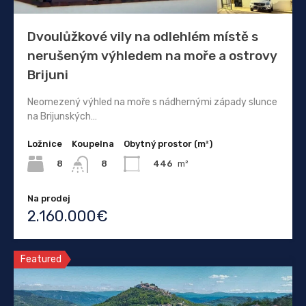
Dvoulůžkové vily na odlehlém místě s
nerušeným výhledem na moře a ostrovy
Brijuni
Neomezený výhled na moře s nádhernými západy slunce
na Brijunských…
Ložnice
Koupelna
Obytný prostor (m²)
8
446
m²
8
Na prodej
2.160.000€
Featured