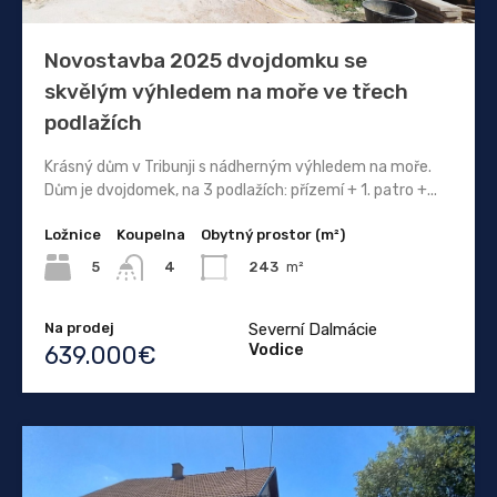
Novostavba 2025 dvojdomku se
skvělým výhledem na moře ve třech
podlažích
Krásný dům v Tribunji s nádherným výhledem na moře.
Dům je dvojdomek, na 3 podlažích: přízemí + 1. patro +...
Ložnice
Koupelna
Obytný prostor (m²)
5
243
m²
4
Na prodej
Severní Dalmácie
Vodice
639.000€