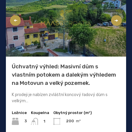
Úchvatný výhled: Masivní dům s
vlastním potokem a dalekým výhledem
na Motovun a velký pozemek.
K prodeji je nabízen zvláštní koncový řadový dům s
velkým…
Ložnice
Koupelna
Obytný prostor (m²)
3
200
m²
1