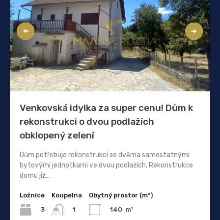
Venkovská idylka za super cenu! Dům k
rekonstrukci o dvou podlažích
obklopený zelení
Dům potřebuje rekonstrukci se dvěma samostatnými
bytovými jednotkami ve dvou podlažích. Rekonstrukce
domu již...
Ložnice
Koupelna
Obytný prostor (m²)
3
140
m²
1