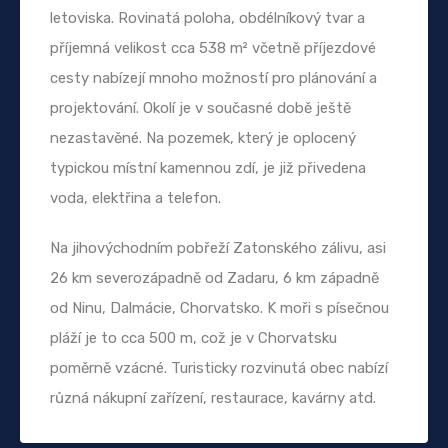
letoviska. Rovinatá poloha, obdélníkový tvar a
příjemná velikost cca 538 m² včetně příjezdové
cesty nabízejí mnoho možností pro plánování a
projektování. Okolí je v současné době ještě
nezastavěné. Na pozemek, který je oplocený
typickou místní kamennou zdí, je již přivedena
voda, elektřina a telefon.
Na jihovýchodním pobřeží Zatonského zálivu, asi
26 km severozápadně od Zadaru, 6 km západně
od Ninu, Dalmácie, Chorvatsko. K moři s písečnou
pláží je to cca 500 m, což je v Chorvatsku
poměrně vzácné. Turisticky rozvinutá obec nabízí
různá nákupní zařízení, restaurace, kavárny atd.