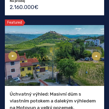
Na prodej
2.160.000€
Featured
Úchvatný výhled: Masivní dům s
vlastním potokem a dalekým výhledem
na Motovun a velký pozemek.