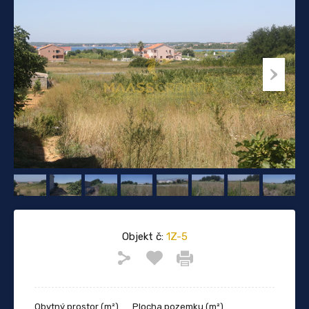
Objekt č:
1Z-5
Obytný prostor (m²)
Plocha pozemku (m²)