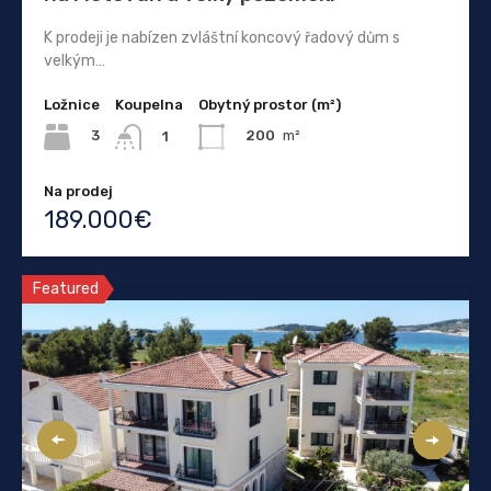
K prodeji je nabízen zvláštní koncový řadový dům s
velkým…
Ložnice
Koupelna
Obytný prostor (m²)
3
200
m²
1
Na prodej
189.000€
Featured