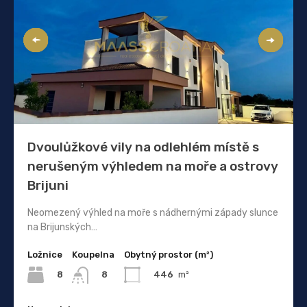
Dvoulůžkové vily na odlehlém místě s
nerušeným výhledem na moře a ostrovy
Brijuni
Neomezený výhled na moře s nádhernými západy slunce
na Brijunských…
Ložnice
Koupelna
Obytný prostor (m²)
8
446
m²
8