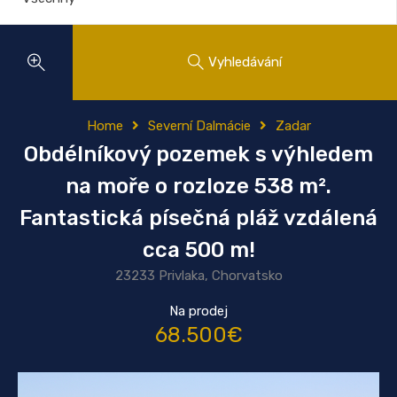
Vyhledávání
Home
Severní Dalmácie
Zadar
Obdélníkový pozemek s výhledem
na moře o rozloze 538 m².
Fantastická písečná pláž vzdálená
cca 500 m!
23233 Privlaka, Chorvatsko
Na prodej
68.500€