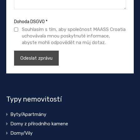
Dohoda DSGVO
*
Souhlasím s tím, aby společnost MAASS Croatia
uchovávala mnou poskytnuté informace,
abyste mohli odpovědět na můj dotaz.
Typy nemovitostí
Byty/Apartmány
Domy z přírodního kamene
Domy/Vily