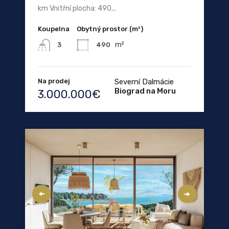
km Vnitřní plocha: 490...
Koupelna
Obytný prostor (m²)
m²
490
3
Na prodej
Severní Dalmácie
Biograd na Moru
3.000.000€