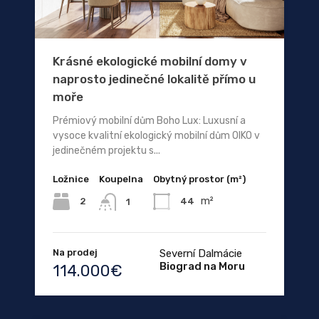
Krásné ekologické mobilní domy v
naprosto jedinečné lokalitě přímo u
moře
Prémiový mobilní dům Boho Lux: Luxusní a
vysoce kvalitní ekologický mobilní dům OIKO v
jedinečném projektu s...
Ložnice
Koupelna
Obytný prostor (m²)
m²
2
44
1
Na prodej
Severní Dalmácie
Biograd na Moru
114.000€