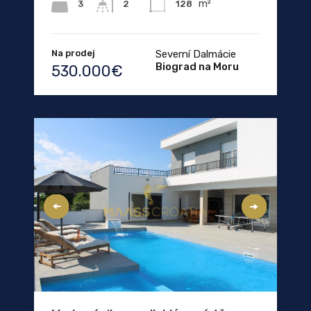
m²
3
128
2
Na prodej
Severní Dalmácie
Biograd na Moru
530.000€