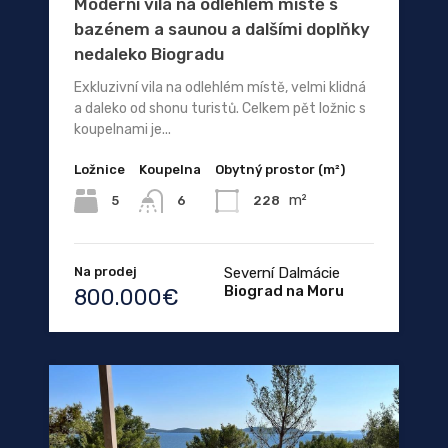
Moderní vila na odlehlém místě s
bazénem a saunou a dalšími doplňky
nedaleko Biogradu
Exkluzivní vila na odlehlém místě, velmi klidná
a daleko od shonu turistů. Celkem pět ložnic s
koupelnami je...
Ložnice
Koupelna
Obytný prostor (m²)
m²
5
228
6
Na prodej
Severní Dalmácie
Biograd na Moru
800.000€