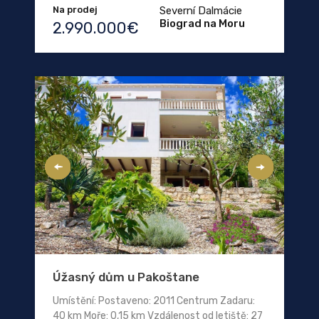
Na prodej
Severní Dalmácie
Biograd na Moru
2.990.000€
Úžasný dům u Pakoštane
Umístění: Postaveno: 2011 Centrum Zadaru:
40 km Moře: 0,15 km Vzdálenost od letiště: 27