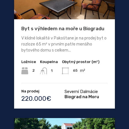
Byt s výhledem na moře u Biogradu
V klidné lokalitě v Pakoštane je na prodej byt o
rozloze 65 m² v prvním patře menšího
bytového domu s celkem...
Ložnice
Koupelna
Obytný prostor (m²)
m²
2
65
1
Na prodej
Severní Dalmácie
Biograd na Moru
220.000€