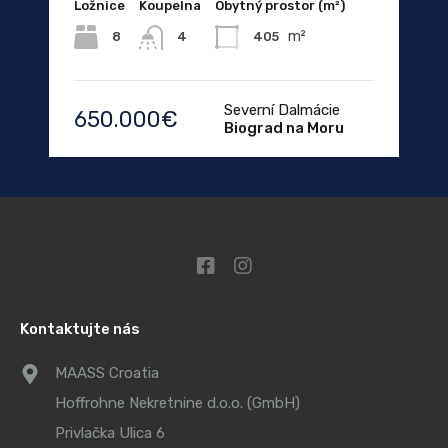
Ložnice
Koupelna
Obytný prostor (m²)
m²
8
405
4
Severní Dalmácie
650.000€
Biograd na Moru
Kontaktujte nás
MAASS Croatia
Hoffrohne Nekretnine d.o.o. (GmbH)
Privlačka Ulica 6