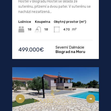
Hostel v Biogradu Hostel se skládá ze
suterénu, přízemí a dvou pater. V suterénu se
nachází nezařízená...
Ložnice
Koupelna
Obytný prostor (m²)
m²
18
470
18
Severní Dalmácie
499.000€
Biograd na Moru