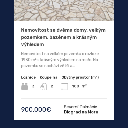
Nemovitost se dvěma domy, velkým
pozemkem, bazénem a krásným
výhledem
Nemovitost na velkém pozemku o rozloze
1930 m² s krásným výhledem na moře. Na
pozemku se nachází větší a...
Ložnice
Koupelna
Obytný prostor (m²)
m²
3
100
2
Severní Dalmácie
900.000€
Biograd na Moru