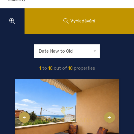
Vyhledávání
Date New to Old
1
to
10
out of
10
properties