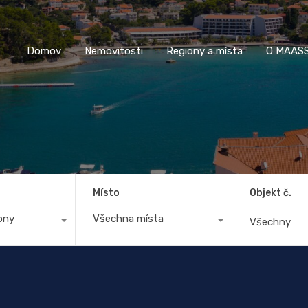
Domov
Nemovitosti
Regiony a místa
O M
Domov
Nemovitosti
Regiony a místa
O MAASS
Místo
Objekt č.
ony
Všechna místa