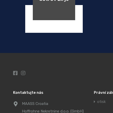
Kontaktujte nás
Právní zál
otisk
MAASS Croatia
Hoffrohne Nekretnine d.o.o. (GmbH)