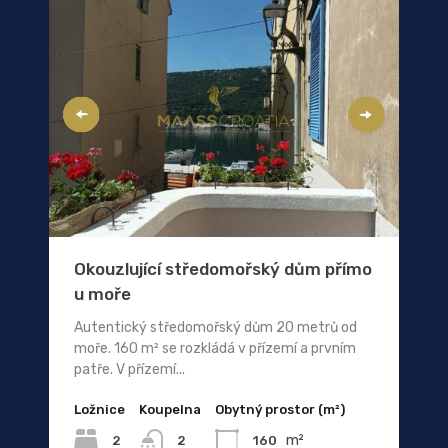
Okouzlující středomořský dům přímo
u moře
Autentický středomořský dům 20 metrů od
moře. 160 m² se rozkládá v přízemí a prvním
patře. V přízemí...
Ložnice
Koupelna
Obytný prostor (m²)
m²
2
160
2