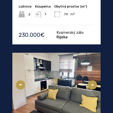
Ložnice
Koupelna
Obytný prostor (m²)
m²
2
79
1
Kvarnerský záliv
230.000€
Rijeka