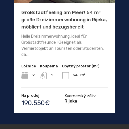
Großstadtfeeling am Meer! 54 m²
große Dreizimmerwohnung in Rijeka,
möbliert und bezugsbereit
Helle Dreizimmerwohnung, ideal für
Großstadtfreunde ! Geeignet als
Vermietobjekt an Touristen oder Studenten,
da...
Ložnice
Koupelna
Obytný prostor (m²)
m²
2
54
1
Na prodej
Kvarnerský záliv
Rijeka
190.550€