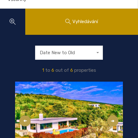
Vyhledávání
Date New to Old
1
to
6
out of
6
properties