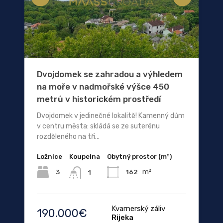
Dvojdomek se zahradou a výhledem
na moře v nadmořské výšce 450
metrů v historickém prostředí
Dvojdomek v jedinečné lokalitě! Kamenný dům
v centru města: skládá se ze suterénu
rozděleného na tři...
Ložnice
Koupelna
Obytný prostor (m²)
m²
3
162
1
Kvarnerský záliv
190.000€
Rijeka