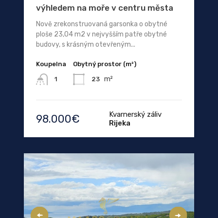
výhledem na moře v centru města
Nově zrekonstruovaná garsonka o obytné
ploše 23,04 m2 v nejvyšším patře obytné
budovy, s krásným otevřeným...
Koupelna
Obytný prostor (m²)
m²
23
1
Kvarnerský záliv
98.000€
Rijeka